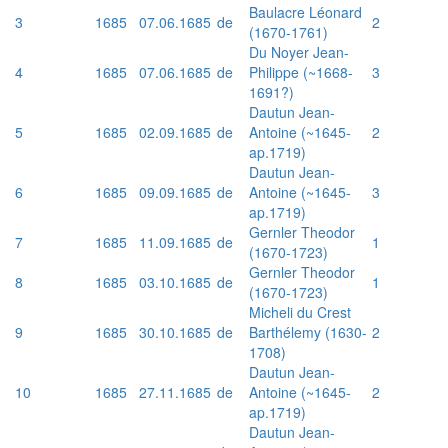
Baulacre Léonard
3
1685
07.06.1685
de
2
(1670-1761)
Du Noyer Jean-
4
1685
07.06.1685
de
Philippe (~1668-
3
1691?)
Dautun Jean-
5
1685
02.09.1685
de
Antoine (~1645-
2
ap.1719)
Dautun Jean-
6
1685
09.09.1685
de
Antoine (~1645-
3
ap.1719)
Gernler Theodor
7
1685
11.09.1685
de
1
(1670-1723)
Gernler Theodor
8
1685
03.10.1685
de
1
(1670-1723)
Micheli du Crest
9
1685
30.10.1685
de
Barthélemy (1630-
2
1708)
Dautun Jean-
10
1685
27.11.1685
de
Antoine (~1645-
2
ap.1719)
Dautun Jean-