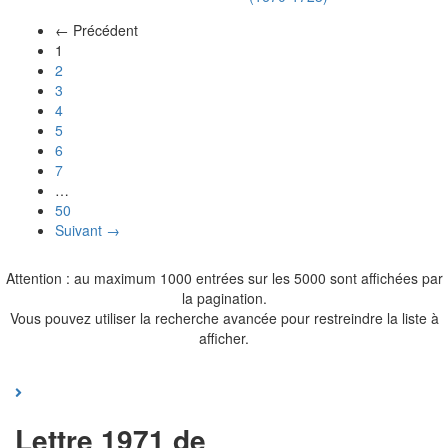
← Précédent
(actuel)
1
2
3
4
5
6
7
…
50
Suivant →
Attention : au maximum 1000 entrées sur les 5000 sont affichées par
la pagination.
Vous pouvez utiliser la recherche avancée pour restreindre la liste à
afficher.
Lettre 1971 de