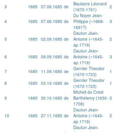
Baulacre Léonard
3
1685
07.06.1685
de
2
(1670-1761)
Du Noyer Jean-
4
1685
07.06.1685
de
Philippe (~1668-
3
1691?)
Dautun Jean-
5
1685
02.09.1685
de
Antoine (~1645-
2
ap.1719)
Dautun Jean-
6
1685
09.09.1685
de
Antoine (~1645-
3
ap.1719)
Gernler Theodor
7
1685
11.09.1685
de
1
(1670-1723)
Gernler Theodor
8
1685
03.10.1685
de
1
(1670-1723)
Micheli du Crest
9
1685
30.10.1685
de
Barthélemy (1630-
2
1708)
Dautun Jean-
10
1685
27.11.1685
de
Antoine (~1645-
2
ap.1719)
Dautun Jean-