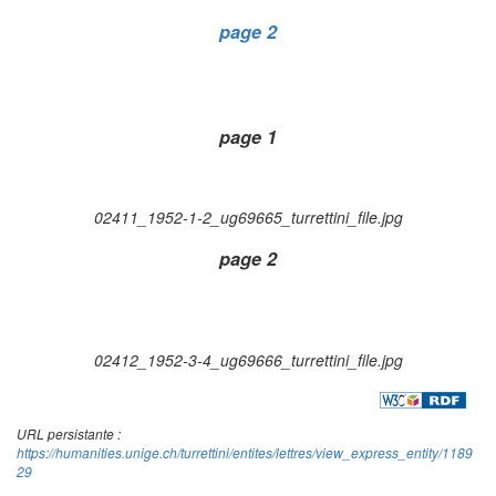
page 2
page 1
02411_1952-1-2_ug69665_turrettini_file.jpg
page 2
02412_1952-3-4_ug69666_turrettini_file.jpg
URL persistante :
https://humanities.unige.ch/turrettini/entites/lettres/view_express_entity/1189
29