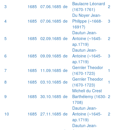
Baulacre Léonard
3
1685
07.06.1685
de
2
(1670-1761)
Du Noyer Jean-
4
1685
07.06.1685
de
Philippe (~1668-
3
1691?)
Dautun Jean-
5
1685
02.09.1685
de
Antoine (~1645-
2
ap.1719)
Dautun Jean-
6
1685
09.09.1685
de
Antoine (~1645-
3
ap.1719)
Gernler Theodor
7
1685
11.09.1685
de
1
(1670-1723)
Gernler Theodor
8
1685
03.10.1685
de
1
(1670-1723)
Micheli du Crest
9
1685
30.10.1685
de
Barthélemy (1630-
2
1708)
Dautun Jean-
10
1685
27.11.1685
de
Antoine (~1645-
2
ap.1719)
Dautun Jean-