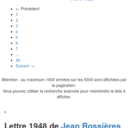
← Précédent
(actuel)
1
2
3
4
5
6
7
…
50
Suivant →
Attention : au maximum 1000 entrées sur les 5000 sont affichées par
la pagination.
Vous pouvez utiliser la recherche avancée pour restreindre la liste à
afficher.
Lettre 1948 de
Jean
Rossières