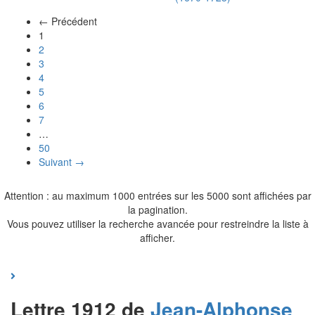
← Précédent
(actuel)
1
2
3
4
5
6
7
…
50
Suivant →
Attention : au maximum 1000 entrées sur les 5000 sont affichées par
la pagination.
Vous pouvez utiliser la recherche avancée pour restreindre la liste à
afficher.
Lettre 1912 de
Jean-Alphonse