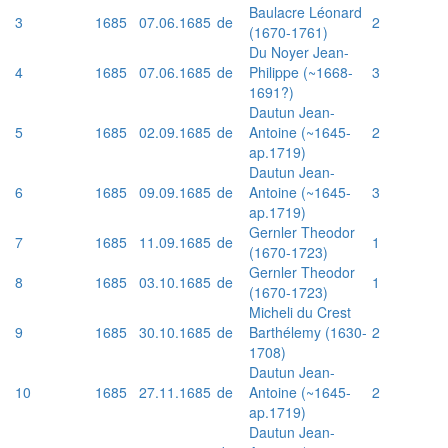
Baulacre Léonard
3
1685
07.06.1685
de
2
(1670-1761)
Du Noyer Jean-
4
1685
07.06.1685
de
Philippe (~1668-
3
1691?)
Dautun Jean-
5
1685
02.09.1685
de
Antoine (~1645-
2
ap.1719)
Dautun Jean-
6
1685
09.09.1685
de
Antoine (~1645-
3
ap.1719)
Gernler Theodor
7
1685
11.09.1685
de
1
(1670-1723)
Gernler Theodor
8
1685
03.10.1685
de
1
(1670-1723)
Micheli du Crest
9
1685
30.10.1685
de
Barthélemy (1630-
2
1708)
Dautun Jean-
10
1685
27.11.1685
de
Antoine (~1645-
2
ap.1719)
Dautun Jean-