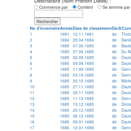
Destinataire (Nom Prénom Dates) :
Commence par
Contient
Se termine p
Rechercher
No d'inventaire
Année
Date de classement
De/A
Corr
1
1681
12.11.1681
de
Thol
2
1684
29.04.1684
de
Sani
3
1685
07.06.1685
de
Baul
4
1685
07.06.1685
de
Du N
5
1685
02.09.1685
de
Daut
6
1685
09.09.1685
de
Daut
7
1685
11.09.1685
de
Gern
8
1685
03.10.1685
de
Gern
9
1685
30.10.1685
de
Mich
10
1685
27.11.1685
de
Daut
11
1685
29.11.1685
de
Daut
12
1685
11.12.1685
de
Gern
13
1685
13.12.1685
de
Doni
14
1685
20.12.1685
de
Daut
15
1685
26.12.1685
de
Daut
16
1686
09.01.1686
de
Daut
17
1686
12.01.1686
de
Gern