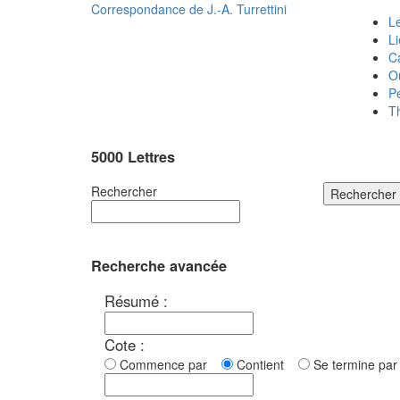
Correspondance de
J.-A. Turrettini
Le
L
C
O
P
T
5000 Lettres
Rechercher
Rechercher
Recherche avancée
Résumé :
Cote :
Commence par
Contient
Se termine p