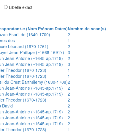
ar
Libellé exact
espondant-e (Nom Prénom Dates)
Nombre de scan(s)
ozan Esprit de (1640-1700)
2
ères des
1
acre Léonard (1670-1761)
2
oyer Jean-Philippe (~1668-1691?)
3
un Jean-Antoine (~1645-ap.1719)
2
un Jean-Antoine (~1645-ap.1719)
3
ler Theodor (1670-1723)
1
ler Theodor (1670-1723)
1
eli du Crest Barthélemy (1630-1708)
2
un Jean-Antoine (~1645-ap.1719)
2
un Jean-Antoine (~1645-ap.1719)
2
ler Theodor (1670-1723)
2
s David
2
un Jean-Antoine (~1645-ap.1719)
2
un Jean-Antoine (~1645-ap.1719)
2
un Jean-Antoine (~1645-ap.1719)
2
ler Theodor (1670-1723)
1