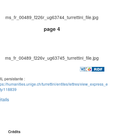
ms_fr_00489_f226r_ug63744_turrettini_file.jpg
page 4
ms_fr_00489_f226v_ug63745_turrettini_file.jpg
L persistante :
tps://humanities.unige.ch/turrettini/entites/lettres/view_express_e
ity/118839
tails
Crédits