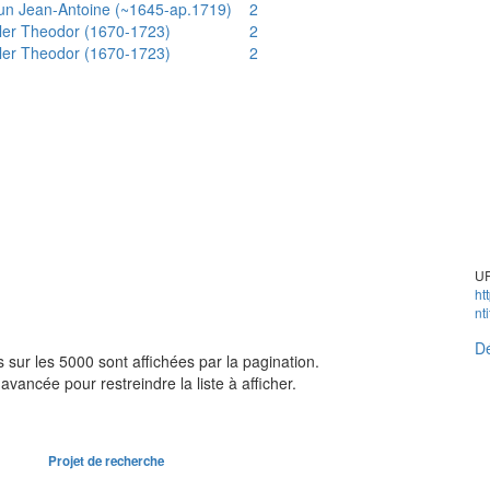
un Jean-Antoine (~1645-ap.1719)
2
ler Theodor (1670-1723)
2
ler Theodor (1670-1723)
2
UR
ht
nt
Dé
sur les 5000 sont affichées par la pagination.
avancée pour restreindre la liste à afficher.
Projet de recherche