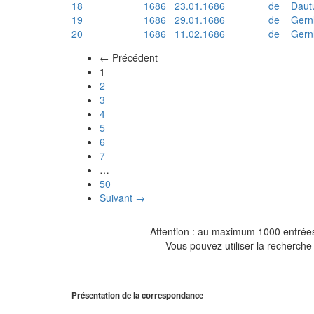
18
1686
23.01.1686
de
Daut
19
1686
29.01.1686
de
Gern
20
1686
11.02.1686
de
Gern
← Précédent
(actuel)
1
2
3
4
5
6
7
…
50
Suivant →
Attention : au maximum 1000 entrées 
Vous pouvez utiliser la recherche 
Présentation de la correspondance