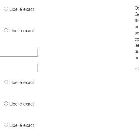
Os
ar
Libellé exact
Ge
th
po
ar
Libellé exact
se
co
le
du
an
+ 
ar
Libellé exact
ar
Libellé exact
ar
Libellé exact