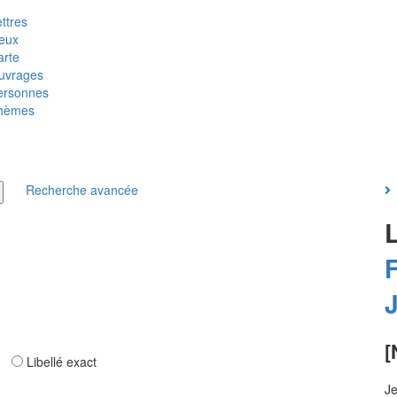
ttres
ieux
arte
uvrages
ersonnes
hèmes
Recherche avancée
F
[
ar
Libellé exact
Je