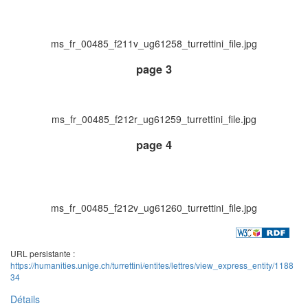
ms_fr_00485_f211v_ug61258_turrettini_file.jpg
page 3
ms_fr_00485_f212r_ug61259_turrettini_file.jpg
page 4
ms_fr_00485_f212v_ug61260_turrettini_file.jpg
URL persistante :
https://humanities.unige.ch/turrettini/entites/lettres/view_express_entity/1188
34
Détails