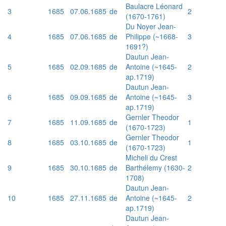
Baulacre Léonard
3
1685
07.06.1685
de
2
(1670-1761)
Du Noyer Jean-
4
1685
07.06.1685
de
Philippe (~1668-
3
1691?)
Dautun Jean-
5
1685
02.09.1685
de
Antoine (~1645-
2
ap.1719)
Dautun Jean-
6
1685
09.09.1685
de
Antoine (~1645-
3
ap.1719)
Gernler Theodor
7
1685
11.09.1685
de
1
(1670-1723)
Gernler Theodor
8
1685
03.10.1685
de
1
(1670-1723)
Micheli du Crest
9
1685
30.10.1685
de
Barthélemy (1630-
2
1708)
Dautun Jean-
10
1685
27.11.1685
de
Antoine (~1645-
2
ap.1719)
Dautun Jean-