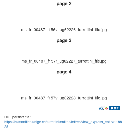
page 2
ms_fr_00487_f156v_ug62226_turrettini_file.jpg
page 3
ms_fr_00487_f157r_ug62227_turrettini_file.jpg
page 4
ms_fr_00487_f157v_ug62228_turrettini_file.jpg
URL persistante :
https://humanities.unige.ch/turrettini/entites/lettres/view_express_entity/1188
28