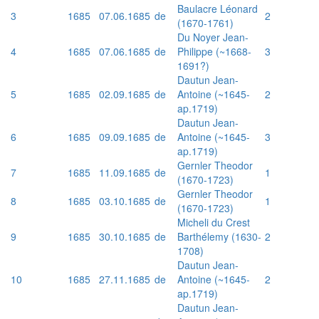
Baulacre Léonard
3
1685
07.06.1685
de
2
(1670-1761)
Du Noyer Jean-
4
1685
07.06.1685
de
Philippe (~1668-
3
1691?)
Dautun Jean-
5
1685
02.09.1685
de
Antoine (~1645-
2
ap.1719)
Dautun Jean-
6
1685
09.09.1685
de
Antoine (~1645-
3
ap.1719)
Gernler Theodor
7
1685
11.09.1685
de
1
(1670-1723)
Gernler Theodor
8
1685
03.10.1685
de
1
(1670-1723)
Micheli du Crest
9
1685
30.10.1685
de
Barthélemy (1630-
2
1708)
Dautun Jean-
10
1685
27.11.1685
de
Antoine (~1645-
2
ap.1719)
Dautun Jean-