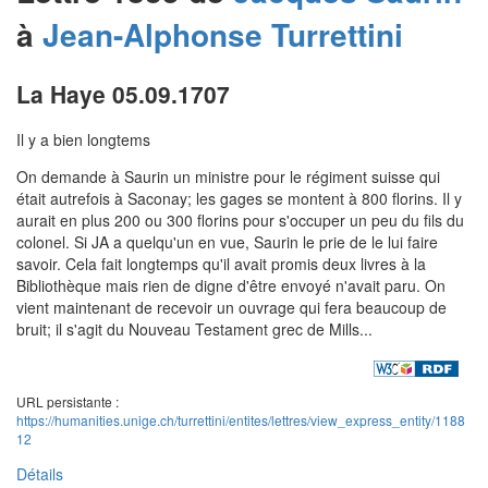
à
Jean-Alphonse
Turrettini
La Haye 05.09.1707
Il y a bien longtems
On demande à Saurin un ministre pour le régiment suisse qui
était autrefois à Saconay; les gages se montent à 800 florins. Il y
aurait en plus 200 ou 300 florins pour s'occuper un peu du fils du
colonel. Si JA a quelqu'un en vue, Saurin le prie de le lui faire
savoir. Cela fait longtemps qu'il avait promis deux livres à la
Bibliothèque mais rien de digne d'être envoyé n'avait paru. On
vient maintenant de recevoir un ouvrage qui fera beaucoup de
bruit; il s'agit du Nouveau Testament grec de Mills...
URL persistante :
https://humanities.unige.ch/turrettini/entites/lettres/view_express_entity/1188
12
Détails