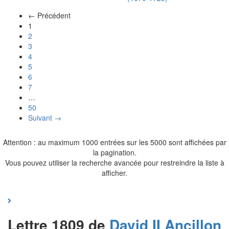
← Précédent
(actuel)
1
2
3
4
5
6
7
…
50
Suivant →
Attention : au maximum 1000 entrées sur les 5000 sont affichées par
la pagination.
Vous pouvez utiliser la recherche avancée pour restreindre la liste à
afficher.
Lettre 1809 de
David II
Ancillon