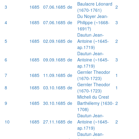
Baulacre Léonard
3
1685
07.06.1685
de
2
(1670-1761)
Du Noyer Jean-
4
1685
07.06.1685
de
Philippe (~1668-
3
1691?)
Dautun Jean-
5
1685
02.09.1685
de
Antoine (~1645-
2
ap.1719)
Dautun Jean-
6
1685
09.09.1685
de
Antoine (~1645-
3
ap.1719)
Gernler Theodor
7
1685
11.09.1685
de
1
(1670-1723)
Gernler Theodor
8
1685
03.10.1685
de
1
(1670-1723)
Micheli du Crest
9
1685
30.10.1685
de
Barthélemy (1630-
2
1708)
Dautun Jean-
10
1685
27.11.1685
de
Antoine (~1645-
2
ap.1719)
Dautun Jean-