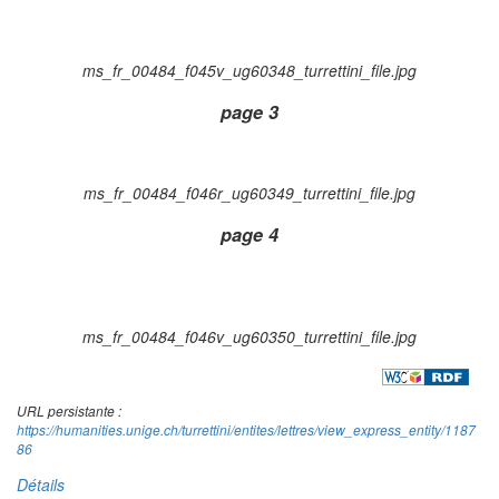
ms_fr_00484_f045v_ug60348_turrettini_file.jpg
page 3
ms_fr_00484_f046r_ug60349_turrettini_file.jpg
page 4
ms_fr_00484_f046v_ug60350_turrettini_file.jpg
URL persistante :
https://humanities.unige.ch/turrettini/entites/lettres/view_express_entity/1187
86
Détails