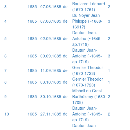
Baulacre Léonard
3
1685
07.06.1685
de
2
(1670-1761)
Du Noyer Jean-
4
1685
07.06.1685
de
Philippe (~1668-
3
1691?)
Dautun Jean-
5
1685
02.09.1685
de
Antoine (~1645-
2
ap.1719)
Dautun Jean-
6
1685
09.09.1685
de
Antoine (~1645-
3
ap.1719)
Gernler Theodor
7
1685
11.09.1685
de
1
(1670-1723)
Gernler Theodor
8
1685
03.10.1685
de
1
(1670-1723)
Micheli du Crest
9
1685
30.10.1685
de
Barthélemy (1630-
2
1708)
Dautun Jean-
10
1685
27.11.1685
de
Antoine (~1645-
2
ap.1719)
Dautun Jean-