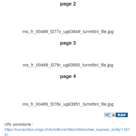
page 2
ms_fr_00489_f277v_ug63849_turrettini_file.jpg
page 3
ms_fr_00489_f278r_ug63850_turrettini_file.jpg
page 4
ms_fr_00489_f278v_ug63851_turrettini_file.jpg
URL persistante :
https://humanities.unige.ch/turrettini/entites/lettres/view_express_entity/1187
41