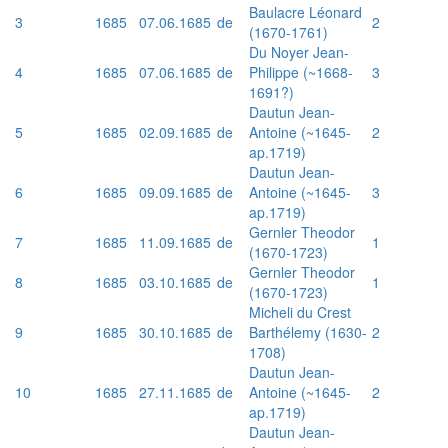
Baulacre Léonard
3
1685
07.06.1685
de
2
(1670-1761)
Du Noyer Jean-
4
1685
07.06.1685
de
Philippe (~1668-
3
1691?)
Dautun Jean-
5
1685
02.09.1685
de
Antoine (~1645-
2
ap.1719)
Dautun Jean-
6
1685
09.09.1685
de
Antoine (~1645-
3
ap.1719)
Gernler Theodor
7
1685
11.09.1685
de
1
(1670-1723)
Gernler Theodor
8
1685
03.10.1685
de
1
(1670-1723)
Micheli du Crest
9
1685
30.10.1685
de
Barthélemy (1630-
2
1708)
Dautun Jean-
10
1685
27.11.1685
de
Antoine (~1645-
2
ap.1719)
Dautun Jean-