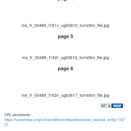
ms_fr_00489_f161v_ug63615_turrettini_file.jpg
page 5
ms_fr_00489_f162r_ug63616_turrettini_file.jpg
page 6
ms_fr_00489_f162v_ug63617_turrettini_file.jpg
URL persistante :
https://humanities.unige.ch/turrettini/entites/lettres/view_express_entity/1187
27