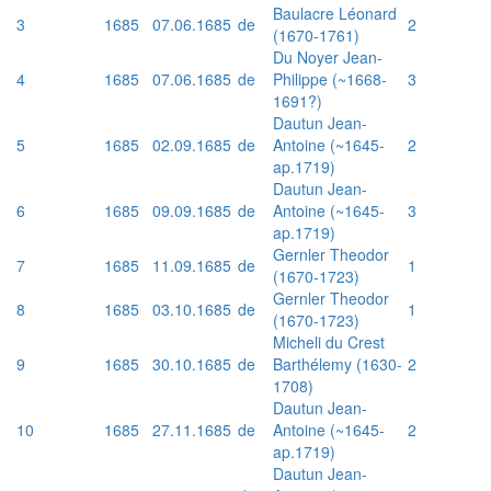
Baulacre Léonard
3
1685
07.06.1685
de
2
(1670-1761)
Du Noyer Jean-
4
1685
07.06.1685
de
Philippe (~1668-
3
1691?)
Dautun Jean-
5
1685
02.09.1685
de
Antoine (~1645-
2
ap.1719)
Dautun Jean-
6
1685
09.09.1685
de
Antoine (~1645-
3
ap.1719)
Gernler Theodor
7
1685
11.09.1685
de
1
(1670-1723)
Gernler Theodor
8
1685
03.10.1685
de
1
(1670-1723)
Micheli du Crest
9
1685
30.10.1685
de
Barthélemy (1630-
2
1708)
Dautun Jean-
10
1685
27.11.1685
de
Antoine (~1645-
2
ap.1719)
Dautun Jean-