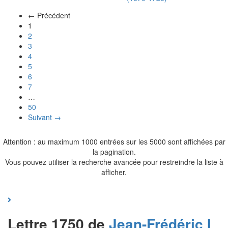
← Précédent
(actuel)
1
2
3
4
5
6
7
…
50
Suivant →
Attention : au maximum 1000 entrées sur les 5000 sont affichées par
la pagination.
Vous pouvez utiliser la recherche avancée pour restreindre la liste à
afficher.
Lettre 1750 de
Jean-Frédéric I