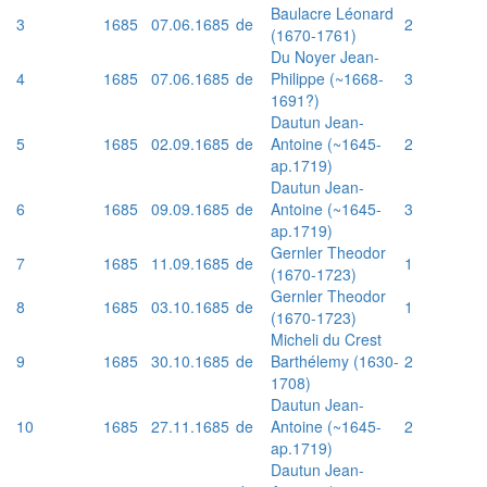
Baulacre Léonard
3
1685
07.06.1685
de
2
(1670-1761)
Du Noyer Jean-
4
1685
07.06.1685
de
Philippe (~1668-
3
1691?)
Dautun Jean-
5
1685
02.09.1685
de
Antoine (~1645-
2
ap.1719)
Dautun Jean-
6
1685
09.09.1685
de
Antoine (~1645-
3
ap.1719)
Gernler Theodor
7
1685
11.09.1685
de
1
(1670-1723)
Gernler Theodor
8
1685
03.10.1685
de
1
(1670-1723)
Micheli du Crest
9
1685
30.10.1685
de
Barthélemy (1630-
2
1708)
Dautun Jean-
10
1685
27.11.1685
de
Antoine (~1645-
2
ap.1719)
Dautun Jean-