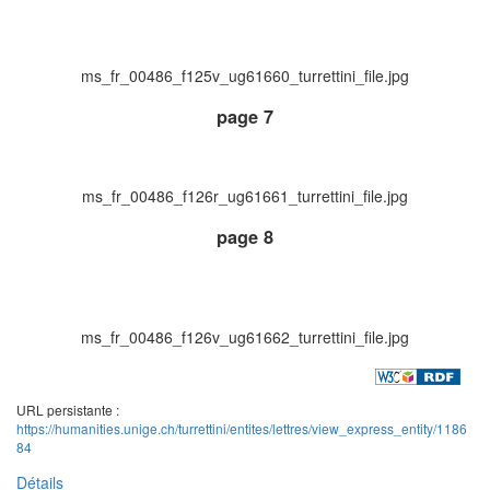
ms_fr_00486_f125v_ug61660_turrettini_file.jpg
page 7
ms_fr_00486_f126r_ug61661_turrettini_file.jpg
page 8
ms_fr_00486_f126v_ug61662_turrettini_file.jpg
URL persistante :
https://humanities.unige.ch/turrettini/entites/lettres/view_express_entity/1186
84
Détails