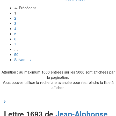
← Précédent
(actuel)
1
2
3
4
5
6
7
…
50
Suivant →
Attention : au maximum 1000 entrées sur les 5000 sont affichées par
la pagination.
Vous pouvez utiliser la recherche avancée pour restreindre la liste à
afficher.
Lettre 1693 de
Jean-Alphonse