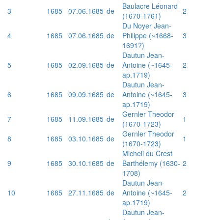
Baulacre Léonard
3
1685
07.06.1685
de
2
(1670-1761)
Du Noyer Jean-
4
1685
07.06.1685
de
Philippe (~1668-
3
1691?)
Dautun Jean-
5
1685
02.09.1685
de
Antoine (~1645-
2
ap.1719)
Dautun Jean-
6
1685
09.09.1685
de
Antoine (~1645-
3
ap.1719)
Gernler Theodor
7
1685
11.09.1685
de
1
(1670-1723)
Gernler Theodor
8
1685
03.10.1685
de
1
(1670-1723)
Micheli du Crest
9
1685
30.10.1685
de
Barthélemy (1630-
2
1708)
Dautun Jean-
10
1685
27.11.1685
de
Antoine (~1645-
2
ap.1719)
Dautun Jean-