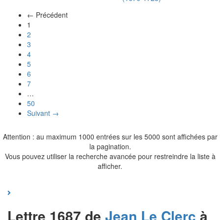
← Précédent
(actuel)
1
2
3
4
5
6
7
…
50
Suivant →
Attention : au maximum 1000 entrées sur les 5000 sont affichées par
la pagination.
Vous pouvez utiliser la recherche avancée pour restreindre la liste à
afficher.
Lettre 1687 de
Jean
Le Clerc
à