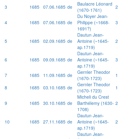
Baulacre Léonard
3
1685
07.06.1685
de
2
(1670-1761)
Du Noyer Jean-
4
1685
07.06.1685
de
Philippe (~1668-
3
1691?)
Dautun Jean-
5
1685
02.09.1685
de
Antoine (~1645-
2
ap.1719)
Dautun Jean-
6
1685
09.09.1685
de
Antoine (~1645-
3
ap.1719)
Gernler Theodor
7
1685
11.09.1685
de
1
(1670-1723)
Gernler Theodor
8
1685
03.10.1685
de
1
(1670-1723)
Micheli du Crest
9
1685
30.10.1685
de
Barthélemy (1630-
2
1708)
Dautun Jean-
10
1685
27.11.1685
de
Antoine (~1645-
2
ap.1719)
Dautun Jean-