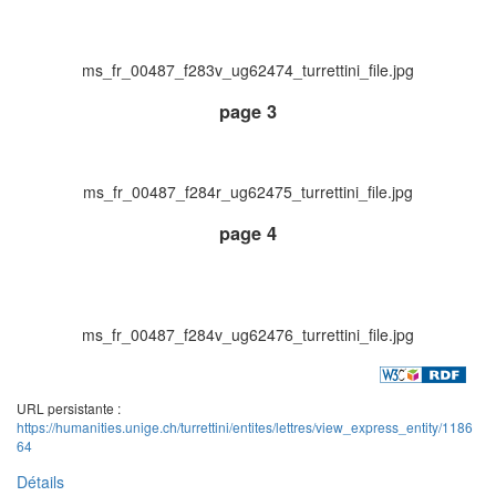
ms_fr_00487_f283v_ug62474_turrettini_file.jpg
page 3
ms_fr_00487_f284r_ug62475_turrettini_file.jpg
page 4
ms_fr_00487_f284v_ug62476_turrettini_file.jpg
URL persistante :
https://humanities.unige.ch/turrettini/entites/lettres/view_express_entity/1186
64
Détails