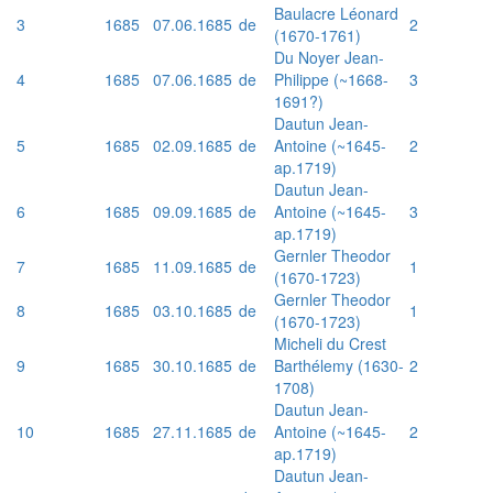
Baulacre Léonard
3
1685
07.06.1685
de
2
(1670-1761)
Du Noyer Jean-
4
1685
07.06.1685
de
Philippe (~1668-
3
1691?)
Dautun Jean-
5
1685
02.09.1685
de
Antoine (~1645-
2
ap.1719)
Dautun Jean-
6
1685
09.09.1685
de
Antoine (~1645-
3
ap.1719)
Gernler Theodor
7
1685
11.09.1685
de
1
(1670-1723)
Gernler Theodor
8
1685
03.10.1685
de
1
(1670-1723)
Micheli du Crest
9
1685
30.10.1685
de
Barthélemy (1630-
2
1708)
Dautun Jean-
10
1685
27.11.1685
de
Antoine (~1645-
2
ap.1719)
Dautun Jean-