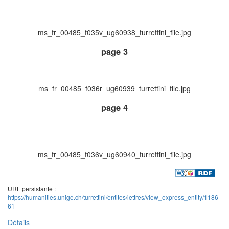
ms_fr_00485_f035v_ug60938_turrettini_file.jpg
page 3
ms_fr_00485_f036r_ug60939_turrettini_file.jpg
page 4
ms_fr_00485_f036v_ug60940_turrettini_file.jpg
URL persistante :
https://humanities.unige.ch/turrettini/entites/lettres/view_express_entity/1186
61
Détails