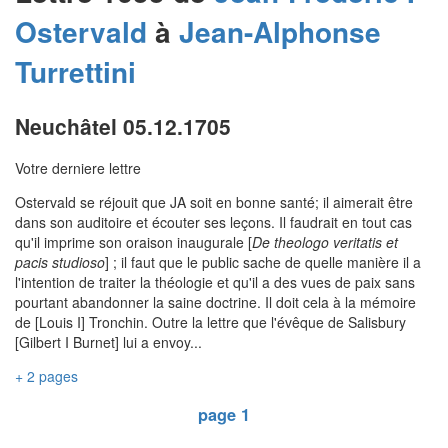
Ostervald
à
Jean-Alphonse
Turrettini
Neuchâtel 05.12.1705
Votre derniere lettre
Ostervald se réjouit que JA soit en bonne santé; il aimerait être
dans son auditoire et écouter ses leçons. Il faudrait en tout cas
qu'il imprime son oraison inaugurale [
De theologo veritatis et
pacis studioso
] ; il faut que le public sache de quelle manière il a
l'intention de traiter la théologie et qu'il a des vues de paix sans
pourtant abandonner la saine doctrine. Il doit cela à la mémoire
de [Louis I] Tronchin. Outre la lettre que l'évêque de Salisbury
[Gilbert I Burnet] lui a envoy...
+ 2 pages
page 1