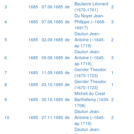
Baulacre Léonard
3
1685
07.06.1685
de
2
(1670-1761)
Du Noyer Jean-
4
1685
07.06.1685
de
Philippe (~1668-
3
1691?)
Dautun Jean-
5
1685
02.09.1685
de
Antoine (~1645-
2
ap.1719)
Dautun Jean-
6
1685
09.09.1685
de
Antoine (~1645-
3
ap.1719)
Gernler Theodor
7
1685
11.09.1685
de
1
(1670-1723)
Gernler Theodor
8
1685
03.10.1685
de
1
(1670-1723)
Micheli du Crest
9
1685
30.10.1685
de
Barthélemy (1630-
2
1708)
Dautun Jean-
10
1685
27.11.1685
de
Antoine (~1645-
2
ap.1719)
Dautun Jean-