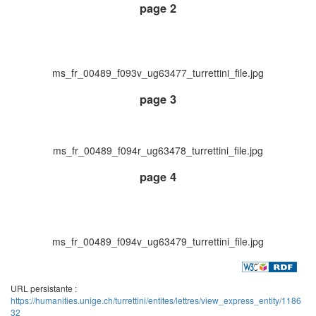
page 2
ms_fr_00489_f093v_ug63477_turrettini_file.jpg
page 3
ms_fr_00489_f094r_ug63478_turrettini_file.jpg
page 4
ms_fr_00489_f094v_ug63479_turrettini_file.jpg
URL persistante :
https://humanities.unige.ch/turrettini/entites/lettres/view_express_entity/1186
32