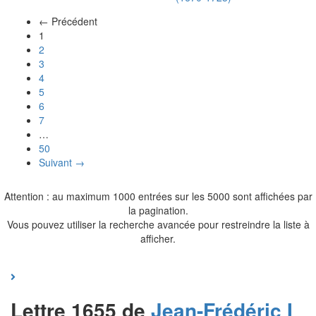
← Précédent
(actuel)
1
2
3
4
5
6
7
…
50
Suivant →
Attention : au maximum 1000 entrées sur les 5000 sont affichées par
la pagination.
Vous pouvez utiliser la recherche avancée pour restreindre la liste à
afficher.
Lettre 1655 de
Jean-Frédéric I