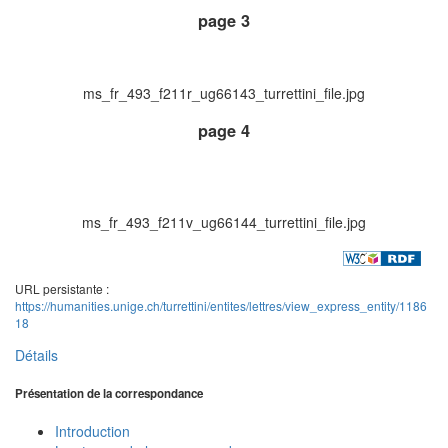
page 3
ms_fr_493_f211r_ug66143_turrettini_file.jpg
page 4
ms_fr_493_f211v_ug66144_turrettini_file.jpg
URL persistante :
https://humanities.unige.ch/turrettini/entites/lettres/view_express_entity/1186
18
Détails
Présentation de la correspondance
Introduction