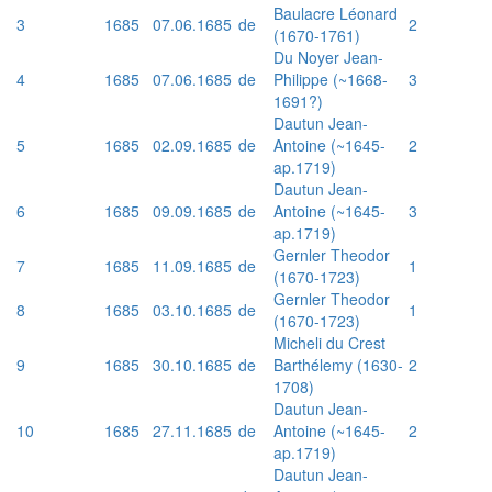
Baulacre Léonard
3
1685
07.06.1685
de
2
(1670-1761)
Du Noyer Jean-
4
1685
07.06.1685
de
Philippe (~1668-
3
1691?)
Dautun Jean-
5
1685
02.09.1685
de
Antoine (~1645-
2
ap.1719)
Dautun Jean-
6
1685
09.09.1685
de
Antoine (~1645-
3
ap.1719)
Gernler Theodor
7
1685
11.09.1685
de
1
(1670-1723)
Gernler Theodor
8
1685
03.10.1685
de
1
(1670-1723)
Micheli du Crest
9
1685
30.10.1685
de
Barthélemy (1630-
2
1708)
Dautun Jean-
10
1685
27.11.1685
de
Antoine (~1645-
2
ap.1719)
Dautun Jean-