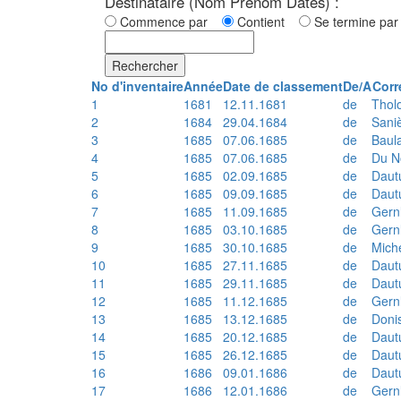
Destinataire (Nom Prénom Dates) :
Commence par
Contient
Se termine p
Rechercher
No d'inventaire
Année
Date de classement
De/A
Corr
1
1681
12.11.1681
de
Thol
2
1684
29.04.1684
de
Sani
3
1685
07.06.1685
de
Baul
4
1685
07.06.1685
de
Du N
5
1685
02.09.1685
de
Daut
6
1685
09.09.1685
de
Daut
7
1685
11.09.1685
de
Gern
8
1685
03.10.1685
de
Gern
9
1685
30.10.1685
de
Mich
10
1685
27.11.1685
de
Daut
11
1685
29.11.1685
de
Daut
12
1685
11.12.1685
de
Gern
13
1685
13.12.1685
de
Doni
14
1685
20.12.1685
de
Daut
15
1685
26.12.1685
de
Daut
16
1686
09.01.1686
de
Daut
17
1686
12.01.1686
de
Gern