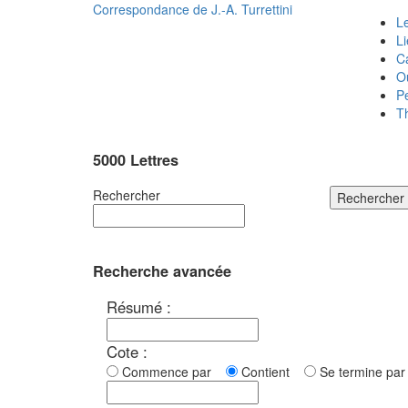
Correspondance de
J.-A. Turrettini
Le
L
C
O
P
T
5000 Lettres
Rechercher
Rechercher
Recherche avancée
Résumé :
Cote :
Commence par
Contient
Se termine p