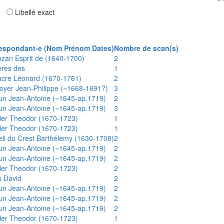
ar
Libellé exact
espondant-e (Nom Prénom Dates)
Nombre de scan(s)
ozan Esprit de (1640-1700)
2
ères des
1
acre Léonard (1670-1761)
2
oyer Jean-Philippe (~1668-1691?)
3
un Jean-Antoine (~1645-ap.1719)
2
un Jean-Antoine (~1645-ap.1719)
3
ler Theodor (1670-1723)
1
ler Theodor (1670-1723)
1
eli du Crest Barthélemy (1630-1708)
2
un Jean-Antoine (~1645-ap.1719)
2
un Jean-Antoine (~1645-ap.1719)
2
ler Theodor (1670-1723)
2
s David
2
un Jean-Antoine (~1645-ap.1719)
2
un Jean-Antoine (~1645-ap.1719)
2
un Jean-Antoine (~1645-ap.1719)
2
ler Theodor (1670-1723)
1