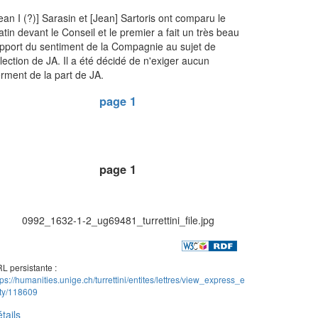
ean I (?)] Sarasin et [Jean] Sartoris ont comparu le
tin devant le Conseil et le premier a fait un très beau
pport du sentiment de la Compagnie au sujet de
élection de JA. Il a été décidé de n'exiger aucun
rment de la part de JA.
page 1
page 1
0992_1632-1-2_ug69481_turrettini_file.jpg
L persistante :
tps://humanities.unige.ch/turrettini/entites/lettres/view_express_e
ity/118609
tails