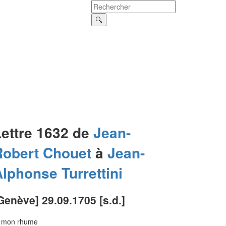
Lettre 1632 de
Jean-
Robert
Chouet
à
Jean-
Alphonse
Turrettini
Genève] 29.09.1705 [s.d.]
i mon rhume