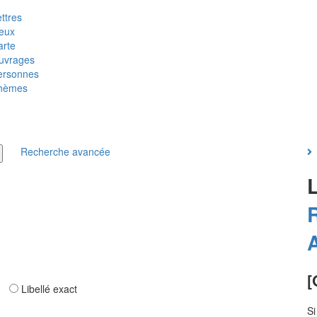
ttres
ieux
arte
uvrages
ersonnes
hèmes
Recherche avancée
[
ar
Libellé exact
S