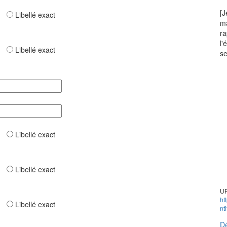
[J
ar
Libellé exact
ma
ra
l'
ar
Libellé exact
se
ar
Libellé exact
ar
Libellé exact
UR
ht
ar
Libellé exact
nt
Dé