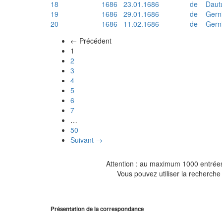
18
1686
23.01.1686
de
Daut
19
1686
29.01.1686
de
Gern
20
1686
11.02.1686
de
Gern
← Précédent
(actuel)
1
2
3
4
5
6
7
…
50
Suivant →
Attention : au maximum 1000 entrées 
Vous pouvez utiliser la recherche 
Présentation de la correspondance