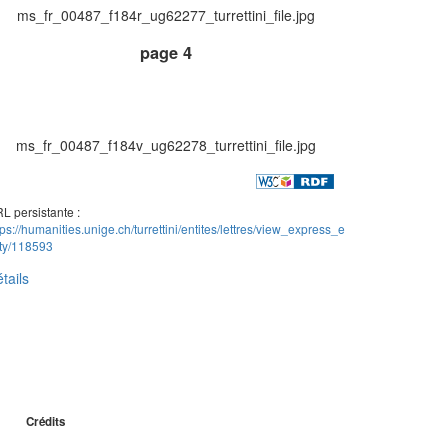
ms_fr_00487_f184r_ug62277_turrettini_file.jpg
page 4
ms_fr_00487_f184v_ug62278_turrettini_file.jpg
L persistante :
tps://humanities.unige.ch/turrettini/entites/lettres/view_express_e
ity/118593
tails
Crédits