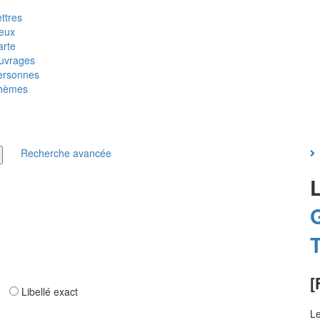
ttres
ieux
arte
uvrages
ersonnes
hèmes
Recherche avancée
T
[
ar
Libellé exact
Le