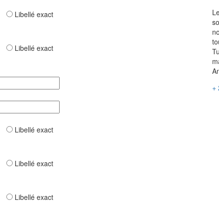
Le
ar
Libellé exact
so
no
to
ar
Libellé exact
Tu
ma
An
+ 
ar
Libellé exact
ar
Libellé exact
ar
Libellé exact