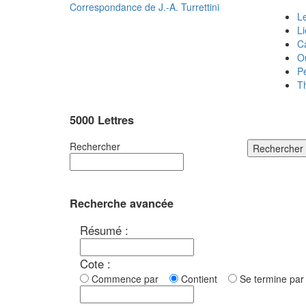
Correspondance de
J.-A. Turrettini
Le
L
C
O
P
T
5000 Lettres
Rechercher
Rechercher
Recherche avancée
Résumé :
Cote :
Commence par
Contient
Se termine p