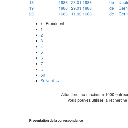
18
1686
23.01.1686
de
Daut
19
1686
29.01.1686
de
Gern
20
1686
11.02.1686
de
Gern
← Précédent
(actuel)
1
2
3
4
5
6
7
…
50
Suivant →
Attention : au maximum 1000 entrées 
Vous pouvez utiliser la recherche 
Présentation de la correspondance