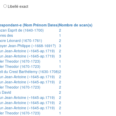
ar
Libellé exact
espondant-e (Nom Prénom Dates)
Nombre de scan(s)
ozan Esprit de (1640-1700)
2
ères des
1
acre Léonard (1670-1761)
2
oyer Jean-Philippe (~1668-1691?)
3
un Jean-Antoine (~1645-ap.1719)
2
un Jean-Antoine (~1645-ap.1719)
3
ler Theodor (1670-1723)
1
ler Theodor (1670-1723)
1
eli du Crest Barthélemy (1630-1708)
2
un Jean-Antoine (~1645-ap.1719)
2
un Jean-Antoine (~1645-ap.1719)
2
ler Theodor (1670-1723)
2
s David
2
un Jean-Antoine (~1645-ap.1719)
2
un Jean-Antoine (~1645-ap.1719)
2
un Jean-Antoine (~1645-ap.1719)
2
ler Theodor (1670-1723)
1