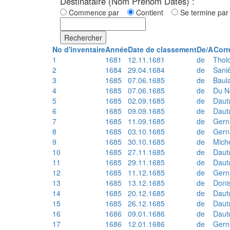
Destinataire (Nom Prénom Dates) :
Commence par
Contient
Se termine p
Rechercher
No d'inventaire
Année
Date de classement
De/A
Corr
1
1681
12.11.1681
de
Thol
2
1684
29.04.1684
de
Sani
3
1685
07.06.1685
de
Baul
4
1685
07.06.1685
de
Du N
5
1685
02.09.1685
de
Daut
6
1685
09.09.1685
de
Daut
7
1685
11.09.1685
de
Gern
8
1685
03.10.1685
de
Gern
9
1685
30.10.1685
de
Mich
10
1685
27.11.1685
de
Daut
11
1685
29.11.1685
de
Daut
12
1685
11.12.1685
de
Gern
13
1685
13.12.1685
de
Doni
14
1685
20.12.1685
de
Daut
15
1685
26.12.1685
de
Daut
16
1686
09.01.1686
de
Daut
17
1686
12.01.1686
de
Gern