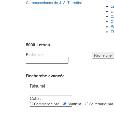
Correspondance de
J.-A. Turrettini
Le
L
C
O
P
T
5000 Lettres
Rechercher
Rechercher
Recherche avancée
Résumé :
Cote :
Commence par
Contient
Se termine p