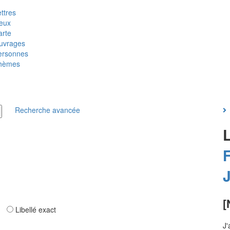
ttres
ieux
arte
uvrages
ersonnes
hèmes
Recherche avancée
F
[
ar
Libellé exact
J'