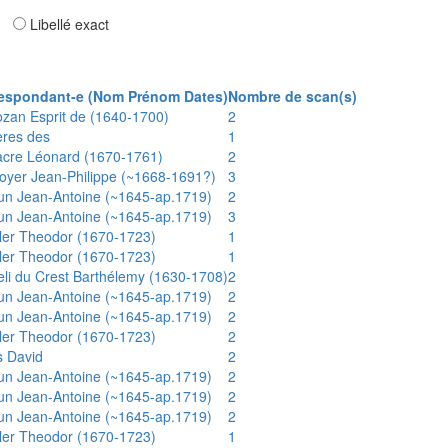
ar
Libellé exact
espondant-e (Nom Prénom Dates)
Nombre de scan(s)
ozan Esprit de (1640-1700)
2
ères des
1
acre Léonard (1670-1761)
2
oyer Jean-Philippe (~1668-1691?)
3
un Jean-Antoine (~1645-ap.1719)
2
un Jean-Antoine (~1645-ap.1719)
3
ler Theodor (1670-1723)
1
ler Theodor (1670-1723)
1
eli du Crest Barthélemy (1630-1708)
2
un Jean-Antoine (~1645-ap.1719)
2
un Jean-Antoine (~1645-ap.1719)
2
ler Theodor (1670-1723)
2
s David
2
un Jean-Antoine (~1645-ap.1719)
2
un Jean-Antoine (~1645-ap.1719)
2
un Jean-Antoine (~1645-ap.1719)
2
ler Theodor (1670-1723)
1