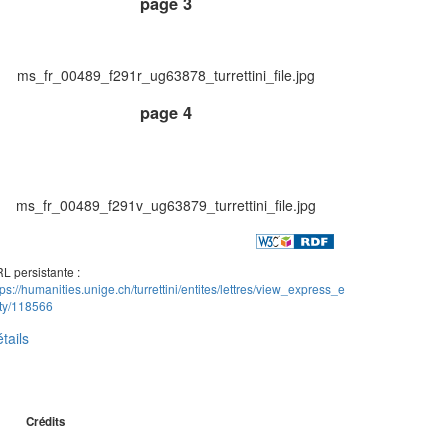
page 3
ms_fr_00489_f291r_ug63878_turrettini_file.jpg
page 4
ms_fr_00489_f291v_ug63879_turrettini_file.jpg
L persistante :
tps://humanities.unige.ch/turrettini/entites/lettres/view_express_e
ity/118566
tails
Crédits