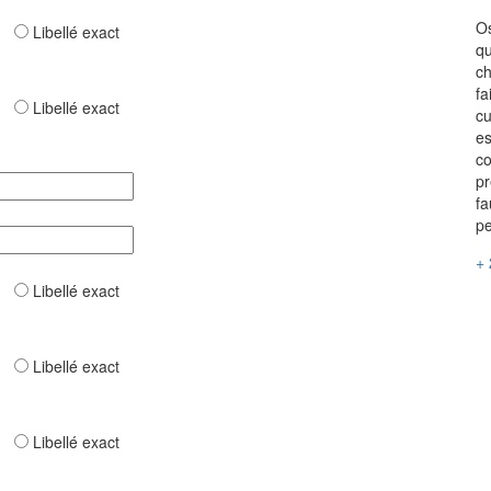
Os
ar
Libellé exact
qu
ch
fa
ar
Libellé exact
cu
es
c
pr
fa
pe
+ 
ar
Libellé exact
ar
Libellé exact
ar
Libellé exact