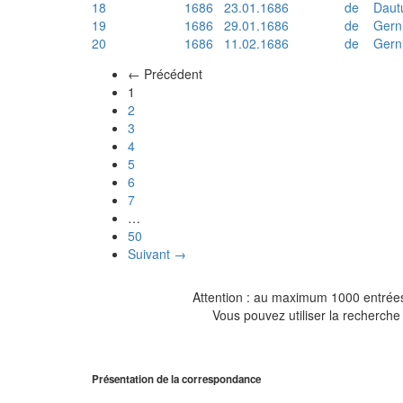
18
1686
23.01.1686
de
Daut
19
1686
29.01.1686
de
Gern
20
1686
11.02.1686
de
Gern
← Précédent
(actuel)
1
2
3
4
5
6
7
…
50
Suivant →
Attention : au maximum 1000 entrées 
Vous pouvez utiliser la recherche 
Présentation de la correspondance