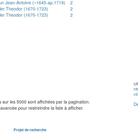
un Jean-Antoine (~1645-ap.1719)
2
ler Theodor (1670-1723)
2
ler Theodor (1670-1723)
2
UR
ht
nt
sur les 5000 sont affichées par la pagination.
Dé
avancée pour restreindre la liste à afficher.
Projet de recherche