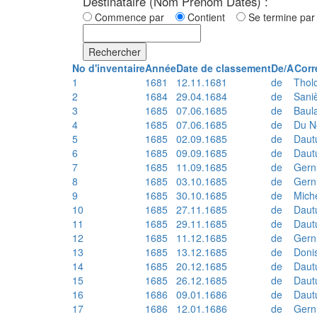
Destinataire (Nom Prénom Dates) :
Commence par
Contient
Se termine p
Rechercher
No d'inventaire
Année
Date de classement
De/A
Corr
1
1681
12.11.1681
de
Thol
2
1684
29.04.1684
de
Sani
3
1685
07.06.1685
de
Baul
4
1685
07.06.1685
de
Du N
5
1685
02.09.1685
de
Daut
6
1685
09.09.1685
de
Daut
7
1685
11.09.1685
de
Gern
8
1685
03.10.1685
de
Gern
9
1685
30.10.1685
de
Mich
10
1685
27.11.1685
de
Daut
11
1685
29.11.1685
de
Daut
12
1685
11.12.1685
de
Gern
13
1685
13.12.1685
de
Doni
14
1685
20.12.1685
de
Daut
15
1685
26.12.1685
de
Daut
16
1686
09.01.1686
de
Daut
17
1686
12.01.1686
de
Gern