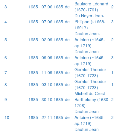
Baulacre Léonard
3
1685
07.06.1685
de
2
(1670-1761)
Du Noyer Jean-
4
1685
07.06.1685
de
Philippe (~1668-
3
1691?)
Dautun Jean-
5
1685
02.09.1685
de
Antoine (~1645-
2
ap.1719)
Dautun Jean-
6
1685
09.09.1685
de
Antoine (~1645-
3
ap.1719)
Gernler Theodor
7
1685
11.09.1685
de
1
(1670-1723)
Gernler Theodor
8
1685
03.10.1685
de
1
(1670-1723)
Micheli du Crest
9
1685
30.10.1685
de
Barthélemy (1630-
2
1708)
Dautun Jean-
10
1685
27.11.1685
de
Antoine (~1645-
2
ap.1719)
Dautun Jean-