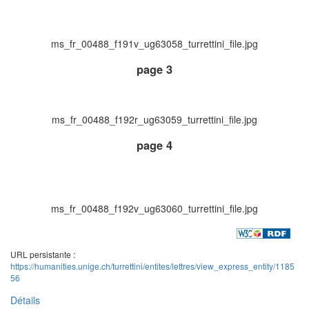
ms_fr_00488_f191v_ug63058_turrettini_file.jpg
page 3
ms_fr_00488_f192r_ug63059_turrettini_file.jpg
page 4
ms_fr_00488_f192v_ug63060_turrettini_file.jpg
URL persistante :
https://humanities.unige.ch/turrettini/entites/lettres/view_express_entity/1185
56
Détails