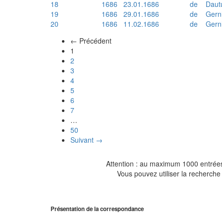
18
1686
23.01.1686
de
Daut
19
1686
29.01.1686
de
Gern
20
1686
11.02.1686
de
Gern
← Précédent
(actuel)
1
2
3
4
5
6
7
…
50
Suivant →
Attention : au maximum 1000 entrées 
Vous pouvez utiliser la recherche 
Présentation de la correspondance