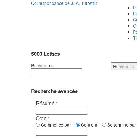
Correspondance de
J.-A. Turrettini
Le
L
C
O
P
T
5000 Lettres
Rechercher
Rechercher
Recherche avancée
Résumé :
Cote :
Commence par
Contient
Se termine p