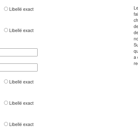
Le
ar
Libellé exact
fa
ch
de
ar
Libellé exact
de
no
Su
qu
a 
re
ar
Libellé exact
ar
Libellé exact
ar
Libellé exact