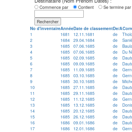
Destinataire (Nom Prénom Dates) :
Commence par
Contient
Se termine p
Rechercher
No d'inventaire
Année
Date de classement
De/A
Corr
1
1681
12.11.1681
de
Thol
2
1684
29.04.1684
de
Sani
3
1685
07.06.1685
de
Baul
4
1685
07.06.1685
de
Du N
5
1685
02.09.1685
de
Daut
6
1685
09.09.1685
de
Daut
7
1685
11.09.1685
de
Gern
8
1685
03.10.1685
de
Gern
9
1685
30.10.1685
de
Mich
10
1685
27.11.1685
de
Daut
11
1685
29.11.1685
de
Daut
12
1685
11.12.1685
de
Gern
13
1685
13.12.1685
de
Doni
14
1685
20.12.1685
de
Daut
15
1685
26.12.1685
de
Daut
16
1686
09.01.1686
de
Daut
17
1686
12.01.1686
de
Gern