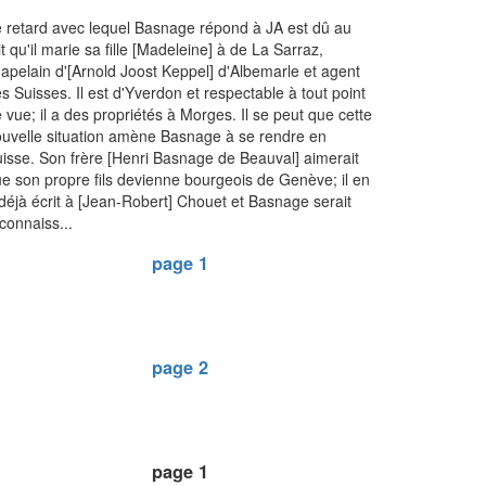
 retard avec lequel Basnage répond à JA est dû au
it qu'il marie sa fille [Madeleine] à de La Sarraz,
apelain d'[Arnold Joost Keppel] d'Albemarle et agent
s Suisses. Il est d'Yverdon et respectable à tout point
 vue; il a des propriétés à Morges. Il se peut que cette
uvelle situation amène Basnage à se rendre en
isse. Son frère [Henri Basnage de Beauval] aimerait
e son propre fils devienne bourgeois de Genève; il en
déjà écrit à [Jean-Robert] Chouet et Basnage serait
connaiss...
page 1
page 2
page 1