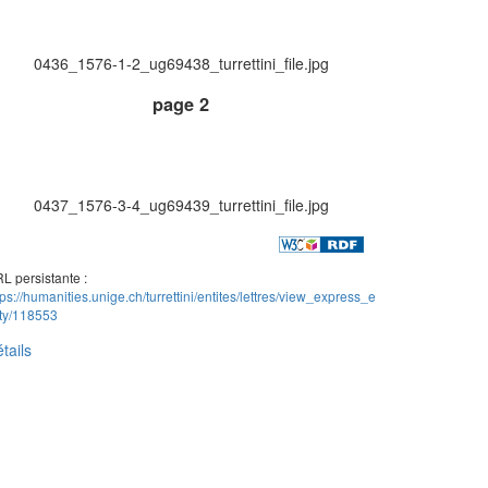
0436_1576-1-2_ug69438_turrettini_file.jpg
page 2
0437_1576-3-4_ug69439_turrettini_file.jpg
L persistante :
tps://humanities.unige.ch/turrettini/entites/lettres/view_express_e
ity/118553
tails