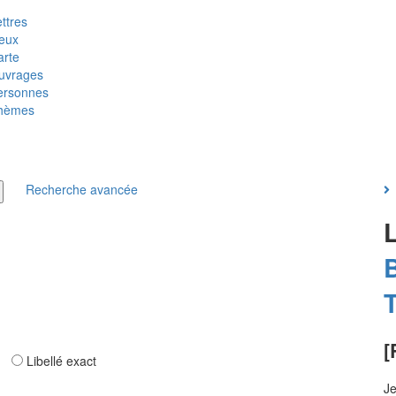
ttres
ieux
arte
uvrages
ersonnes
hèmes
Recherche avancée
T
[
ar
Libellé exact
Je