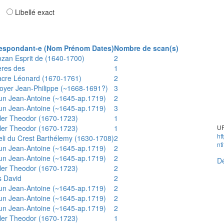
ar
Libellé exact
espondant-e (Nom Prénom Dates)
Nombre de scan(s)
ozan Esprit de (1640-1700)
2
ères des
1
acre Léonard (1670-1761)
2
oyer Jean-Philippe (~1668-1691?)
3
un Jean-Antoine (~1645-ap.1719)
2
un Jean-Antoine (~1645-ap.1719)
3
ler Theodor (1670-1723)
1
ler Theodor (1670-1723)
1
UR
ht
eli du Crest Barthélemy (1630-1708)
2
nt
un Jean-Antoine (~1645-ap.1719)
2
un Jean-Antoine (~1645-ap.1719)
2
Dé
ler Theodor (1670-1723)
2
s David
2
un Jean-Antoine (~1645-ap.1719)
2
un Jean-Antoine (~1645-ap.1719)
2
un Jean-Antoine (~1645-ap.1719)
2
ler Theodor (1670-1723)
1