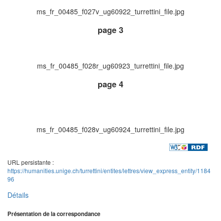
ms_fr_00485_f027v_ug60922_turrettini_file.jpg
page 3
ms_fr_00485_f028r_ug60923_turrettini_file.jpg
page 4
ms_fr_00485_f028v_ug60924_turrettini_file.jpg
URL persistante :
https://humanities.unige.ch/turrettini/entites/lettres/view_express_entity/1184
96
Détails
Présentation de la correspondance