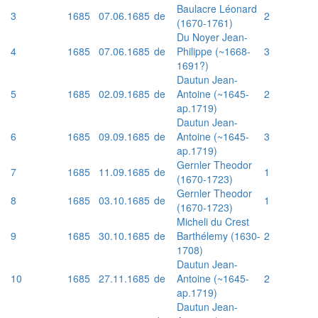
Baulacre Léonard
3
1685
07.06.1685
de
2
(1670-1761)
Du Noyer Jean-
4
1685
07.06.1685
de
Philippe (~1668-
3
1691?)
Dautun Jean-
5
1685
02.09.1685
de
Antoine (~1645-
2
ap.1719)
Dautun Jean-
6
1685
09.09.1685
de
Antoine (~1645-
3
ap.1719)
Gernler Theodor
7
1685
11.09.1685
de
1
(1670-1723)
Gernler Theodor
8
1685
03.10.1685
de
1
(1670-1723)
Micheli du Crest
9
1685
30.10.1685
de
Barthélemy (1630-
2
1708)
Dautun Jean-
10
1685
27.11.1685
de
Antoine (~1645-
2
ap.1719)
Dautun Jean-