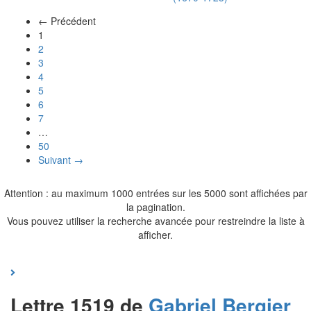
← Précédent
(actuel)
1
2
3
4
5
6
7
…
50
Suivant →
Attention : au maximum 1000 entrées sur les 5000 sont affichées par
la pagination.
Vous pouvez utiliser la recherche avancée pour restreindre la liste à
afficher.
Lettre 1519 de
Gabriel
Bergier