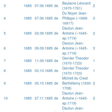
Baulacre Léonard
3
1685
07.06.1685
de
2
(1670-1761)
Du Noyer Jean-
4
1685
07.06.1685
de
Philippe (~1668-
3
1691?)
Dautun Jean-
5
1685
02.09.1685
de
Antoine (~1645-
2
ap.1719)
Dautun Jean-
6
1685
09.09.1685
de
Antoine (~1645-
3
ap.1719)
Gernler Theodor
7
1685
11.09.1685
de
1
(1670-1723)
Gernler Theodor
8
1685
03.10.1685
de
1
(1670-1723)
Micheli du Crest
9
1685
30.10.1685
de
Barthélemy (1630-
2
1708)
Dautun Jean-
10
1685
27.11.1685
de
Antoine (~1645-
2
ap.1719)
Dautun Jean-