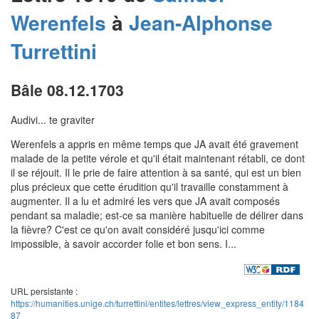
Werenfels
à
Jean-Alphonse
Turrettini
Bâle 08.12.1703
Audivi... te graviter
Werenfels a appris en même temps que JA avait été gravement
malade de la petite vérole et qu'il était maintenant rétabli, ce dont
il se réjouit. Il le prie de faire attention à sa santé, qui est un bien
plus précieux que cette érudition qu'il travaille constamment à
augmenter. Il a lu et admiré les vers que JA avait composés
pendant sa maladie; est-ce sa manière habituelle de délirer dans
la fièvre? C'est ce qu'on avait considéré jusqu'ici comme
impossible, à savoir accorder folie et bon sens. I...
URL persistante :
https://humanities.unige.ch/turrettini/entites/lettres/view_express_entity/1184
87