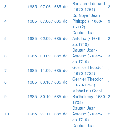
Baulacre Léonard
3
1685
07.06.1685
de
2
(1670-1761)
Du Noyer Jean-
4
1685
07.06.1685
de
Philippe (~1668-
3
1691?)
Dautun Jean-
5
1685
02.09.1685
de
Antoine (~1645-
2
ap.1719)
Dautun Jean-
6
1685
09.09.1685
de
Antoine (~1645-
3
ap.1719)
Gernler Theodor
7
1685
11.09.1685
de
1
(1670-1723)
Gernler Theodor
8
1685
03.10.1685
de
1
(1670-1723)
Micheli du Crest
9
1685
30.10.1685
de
Barthélemy (1630-
2
1708)
Dautun Jean-
10
1685
27.11.1685
de
Antoine (~1645-
2
ap.1719)
Dautun Jean-