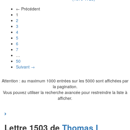
← Précédent
(actuel)
1
2
3
4
5
6
7
…
50
Suivant →
Attention : au maximum 1000 entrées sur les 5000 sont affichées par
la pagination.
Vous pouvez utiliser la recherche avancée pour restreindre la liste à
afficher.
Lettre 1503 de
Thomas I