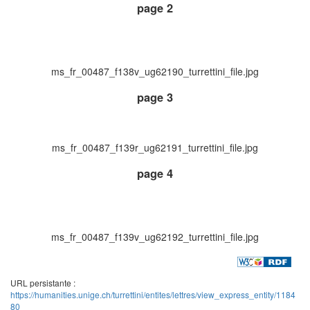
page 2
ms_fr_00487_f138v_ug62190_turrettini_file.jpg
page 3
ms_fr_00487_f139r_ug62191_turrettini_file.jpg
page 4
ms_fr_00487_f139v_ug62192_turrettini_file.jpg
URL persistante :
https://humanities.unige.ch/turrettini/entites/lettres/view_express_entity/1184
80