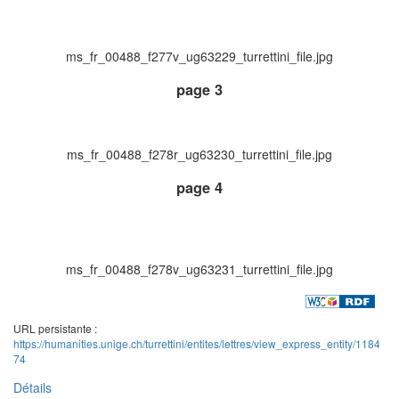
ms_fr_00488_f277v_ug63229_turrettini_file.jpg
page 3
ms_fr_00488_f278r_ug63230_turrettini_file.jpg
page 4
ms_fr_00488_f278v_ug63231_turrettini_file.jpg
URL persistante :
https://humanities.unige.ch/turrettini/entites/lettres/view_express_entity/1184
74
Détails