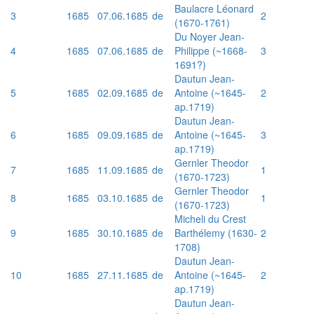
Baulacre Léonard
3
1685
07.06.1685
de
2
(1670-1761)
Du Noyer Jean-
4
1685
07.06.1685
de
Philippe (~1668-
3
1691?)
Dautun Jean-
5
1685
02.09.1685
de
Antoine (~1645-
2
ap.1719)
Dautun Jean-
6
1685
09.09.1685
de
Antoine (~1645-
3
ap.1719)
Gernler Theodor
7
1685
11.09.1685
de
1
(1670-1723)
Gernler Theodor
8
1685
03.10.1685
de
1
(1670-1723)
Micheli du Crest
9
1685
30.10.1685
de
Barthélemy (1630-
2
1708)
Dautun Jean-
10
1685
27.11.1685
de
Antoine (~1645-
2
ap.1719)
Dautun Jean-