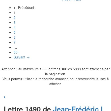
← Précédent
(actuel)
1
2
3
4
5
6
7
…
50
Suivant →
Attention : au maximum 1000 entrées sur les 5000 sont affichées par
la pagination.
Vous pouvez utiliser la recherche avancée pour restreindre la liste à
afficher.
Lettre 1490 de
Jean-Frédéric I