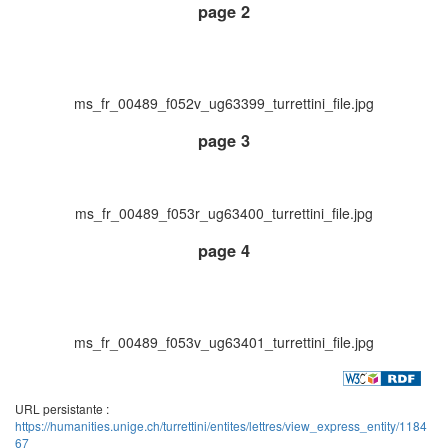
page 2
ms_fr_00489_f052v_ug63399_turrettini_file.jpg
page 3
ms_fr_00489_f053r_ug63400_turrettini_file.jpg
page 4
ms_fr_00489_f053v_ug63401_turrettini_file.jpg
URL persistante :
https://humanities.unige.ch/turrettini/entites/lettres/view_express_entity/1184
67