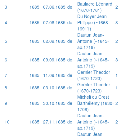
Baulacre Léonard
3
1685
07.06.1685
de
2
(1670-1761)
Du Noyer Jean-
4
1685
07.06.1685
de
Philippe (~1668-
3
1691?)
Dautun Jean-
5
1685
02.09.1685
de
Antoine (~1645-
2
ap.1719)
Dautun Jean-
6
1685
09.09.1685
de
Antoine (~1645-
3
ap.1719)
Gernler Theodor
7
1685
11.09.1685
de
1
(1670-1723)
Gernler Theodor
8
1685
03.10.1685
de
1
(1670-1723)
Micheli du Crest
9
1685
30.10.1685
de
Barthélemy (1630-
2
1708)
Dautun Jean-
10
1685
27.11.1685
de
Antoine (~1645-
2
ap.1719)
Dautun Jean-