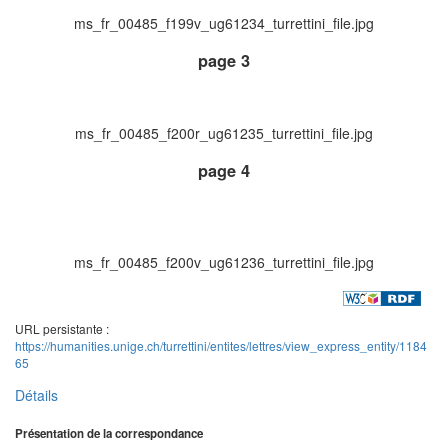
ms_fr_00485_f199v_ug61234_turrettini_file.jpg
page 3
ms_fr_00485_f200r_ug61235_turrettini_file.jpg
page 4
ms_fr_00485_f200v_ug61236_turrettini_file.jpg
URL persistante :
https://humanities.unige.ch/turrettini/entites/lettres/view_express_entity/1184
65
Détails
Présentation de la correspondance