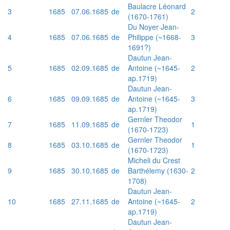
Baulacre Léonard
3
1685
07.06.1685
de
2
(1670-1761)
Du Noyer Jean-
4
1685
07.06.1685
de
Philippe (~1668-
3
1691?)
Dautun Jean-
5
1685
02.09.1685
de
Antoine (~1645-
2
ap.1719)
Dautun Jean-
6
1685
09.09.1685
de
Antoine (~1645-
3
ap.1719)
Gernler Theodor
7
1685
11.09.1685
de
1
(1670-1723)
Gernler Theodor
8
1685
03.10.1685
de
1
(1670-1723)
Micheli du Crest
9
1685
30.10.1685
de
Barthélemy (1630-
2
1708)
Dautun Jean-
10
1685
27.11.1685
de
Antoine (~1645-
2
ap.1719)
Dautun Jean-