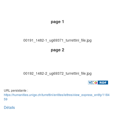
page 1
00191_1482-1_ug69371_turrettini_file.jpg
page 2
00192_1482-2_ug69372_turrettini_file.jpg
URL persistante :
https://humanities.unige.ch/turrettini/entites/lettres/view_express_entity/1184
59
Détails