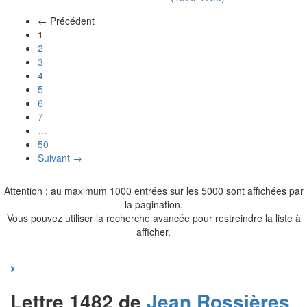
← Précédent
(actuel)
1
2
3
4
5
6
7
…
50
Suivant →
Attention : au maximum 1000 entrées sur les 5000 sont affichées par
la pagination.
Vous pouvez utiliser la recherche avancée pour restreindre la liste à
afficher.
Lettre 1482 de
Jean
Rossières