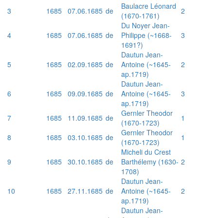
Baulacre Léonard
3
1685
07.06.1685
de
2
(1670-1761)
Du Noyer Jean-
4
1685
07.06.1685
de
Philippe (~1668-
3
1691?)
Dautun Jean-
5
1685
02.09.1685
de
Antoine (~1645-
2
ap.1719)
Dautun Jean-
6
1685
09.09.1685
de
Antoine (~1645-
3
ap.1719)
Gernler Theodor
7
1685
11.09.1685
de
1
(1670-1723)
Gernler Theodor
8
1685
03.10.1685
de
1
(1670-1723)
Micheli du Crest
9
1685
30.10.1685
de
Barthélemy (1630-
2
1708)
Dautun Jean-
10
1685
27.11.1685
de
Antoine (~1645-
2
ap.1719)
Dautun Jean-