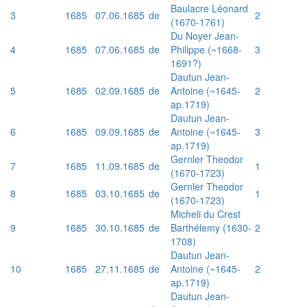
Baulacre Léonard
3
1685
07.06.1685
de
2
(1670-1761)
Du Noyer Jean-
4
1685
07.06.1685
de
Philippe (~1668-
3
1691?)
Dautun Jean-
5
1685
02.09.1685
de
Antoine (~1645-
2
ap.1719)
Dautun Jean-
6
1685
09.09.1685
de
Antoine (~1645-
3
ap.1719)
Gernler Theodor
7
1685
11.09.1685
de
1
(1670-1723)
Gernler Theodor
8
1685
03.10.1685
de
1
(1670-1723)
Micheli du Crest
9
1685
30.10.1685
de
Barthélemy (1630-
2
1708)
Dautun Jean-
10
1685
27.11.1685
de
Antoine (~1645-
2
ap.1719)
Dautun Jean-