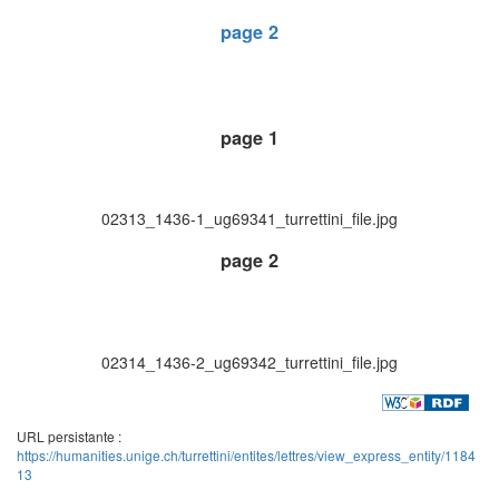
page 2
page 1
02313_1436-1_ug69341_turrettini_file.jpg
page 2
02314_1436-2_ug69342_turrettini_file.jpg
URL persistante :
https://humanities.unige.ch/turrettini/entites/lettres/view_express_entity/1184
13