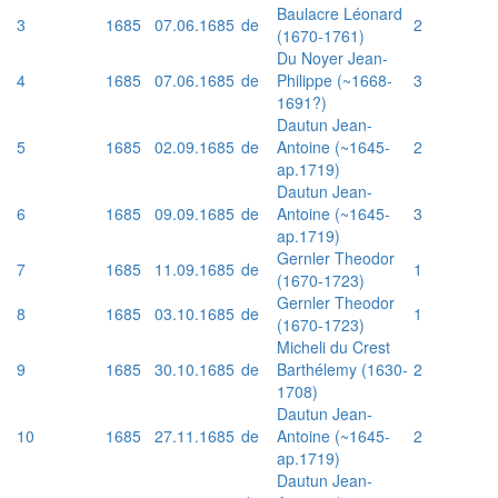
Baulacre Léonard
3
1685
07.06.1685
de
2
(1670-1761)
Du Noyer Jean-
4
1685
07.06.1685
de
Philippe (~1668-
3
1691?)
Dautun Jean-
5
1685
02.09.1685
de
Antoine (~1645-
2
ap.1719)
Dautun Jean-
6
1685
09.09.1685
de
Antoine (~1645-
3
ap.1719)
Gernler Theodor
7
1685
11.09.1685
de
1
(1670-1723)
Gernler Theodor
8
1685
03.10.1685
de
1
(1670-1723)
Micheli du Crest
9
1685
30.10.1685
de
Barthélemy (1630-
2
1708)
Dautun Jean-
10
1685
27.11.1685
de
Antoine (~1645-
2
ap.1719)
Dautun Jean-