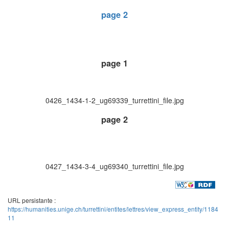
page 2
page 1
0426_1434-1-2_ug69339_turrettini_file.jpg
page 2
0427_1434-3-4_ug69340_turrettini_file.jpg
URL persistante :
https://humanities.unige.ch/turrettini/entites/lettres/view_express_entity/1184
11