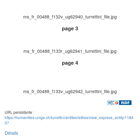
ms_fr_00488_f132v_ug62940_turrettini_file.jpg
page 3
ms_fr_00488_f133r_ug62941_turrettini_file.jpg
page 4
ms_fr_00488_f133v_ug62942_turrettini_file.jpg
URL persistante :
https://humanities.unige.ch/turrettini/entites/lettres/view_express_entity/1184
07
Détails