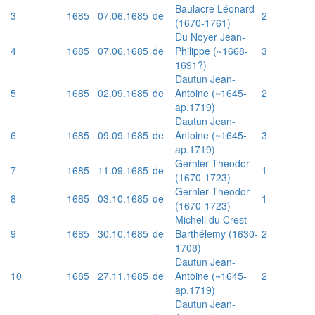
Baulacre Léonard
3
1685
07.06.1685
de
2
(1670-1761)
Du Noyer Jean-
4
1685
07.06.1685
de
Philippe (~1668-
3
1691?)
Dautun Jean-
5
1685
02.09.1685
de
Antoine (~1645-
2
ap.1719)
Dautun Jean-
6
1685
09.09.1685
de
Antoine (~1645-
3
ap.1719)
Gernler Theodor
7
1685
11.09.1685
de
1
(1670-1723)
Gernler Theodor
8
1685
03.10.1685
de
1
(1670-1723)
Micheli du Crest
9
1685
30.10.1685
de
Barthélemy (1630-
2
1708)
Dautun Jean-
10
1685
27.11.1685
de
Antoine (~1645-
2
ap.1719)
Dautun Jean-