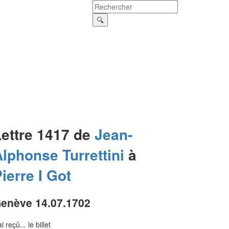
Lettre 1417 de
Jean-
Alphonse
Turrettini
à
ierre I
Got
enève 14.07.1702
ai reçû... le billet