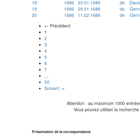
18
1686
23.01.1686
de
Daut
19
1686
29.01.1686
de
Gern
20
1686
11.02.1686
de
Gern
← Précédent
(actuel)
1
2
3
4
5
6
7
…
50
Suivant →
Attention : au maximum 1000 entrées 
Vous pouvez utiliser la recherche 
Présentation de la correspondance