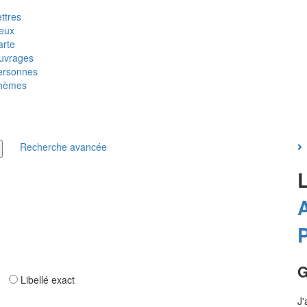
ttres
ieux
arte
uvrages
ersonnes
hèmes
Recherche avancée
P
G
ar
Libellé exact
J'