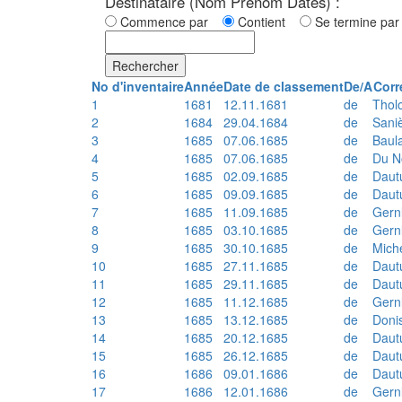
Destinataire (Nom Prénom Dates) :
Commence par
Contient
Se termine p
Rechercher
No d'inventaire
Année
Date de classement
De/A
Corr
1
1681
12.11.1681
de
Thol
2
1684
29.04.1684
de
Sani
3
1685
07.06.1685
de
Baul
4
1685
07.06.1685
de
Du N
5
1685
02.09.1685
de
Daut
6
1685
09.09.1685
de
Daut
7
1685
11.09.1685
de
Gern
8
1685
03.10.1685
de
Gern
9
1685
30.10.1685
de
Mich
10
1685
27.11.1685
de
Daut
11
1685
29.11.1685
de
Daut
12
1685
11.12.1685
de
Gern
13
1685
13.12.1685
de
Doni
14
1685
20.12.1685
de
Daut
15
1685
26.12.1685
de
Daut
16
1686
09.01.1686
de
Daut
17
1686
12.01.1686
de
Gern