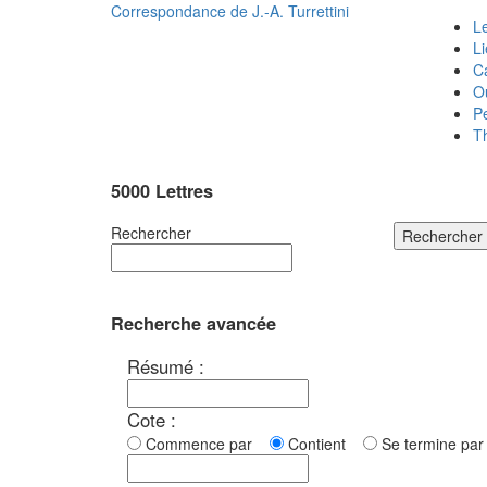
Correspondance de
J.-A. Turrettini
Le
L
C
O
P
T
5000 Lettres
Rechercher
Rechercher
Recherche avancée
Résumé :
Cote :
Commence par
Contient
Se termine p