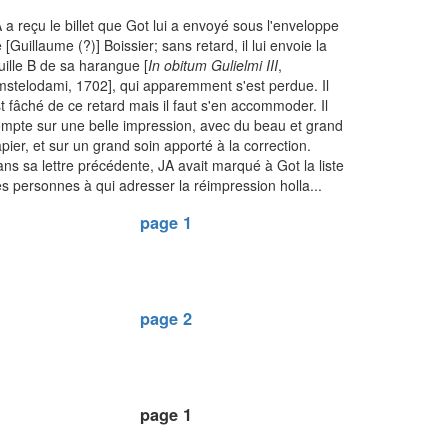
 a reçu le billet que Got lui a envoyé sous l'enveloppe
 [Guillaume (?)] Boissier; sans retard, il lui envoie la
uille B de sa harangue [
In obitum Gulielmi III
,
stelodami, 1702], qui apparemment s'est perdue. Il
t fâché de ce retard mais il faut s'en accommoder. Il
mpte sur une belle impression, avec du beau et grand
pier, et sur un grand soin apporté à la correction.
ns sa lettre précédente, JA avait marqué à Got la liste
s personnes à qui adresser la réimpression holla...
page 1
page 2
page 1