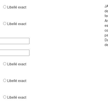
JA
ar
Libellé exact
de
fe
Am
ar
Libellé exact
es
co
pa
Da
de
ar
Libellé exact
ar
Libellé exact
ar
Libellé exact