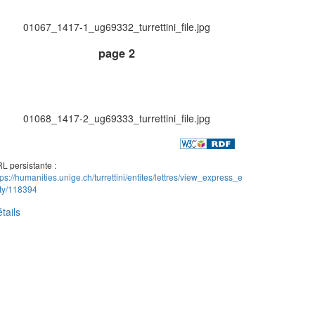
01067_1417-1_ug69332_turrettini_file.jpg
page 2
01068_1417-2_ug69333_turrettini_file.jpg
L persistante :
tps://humanities.unige.ch/turrettini/entites/lettres/view_express_e
ity/118394
tails