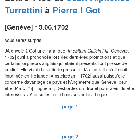
Turrettini
à
Pierre I
Got
[Genève] 13.06.1702
Vous serez surpris
JA envoie à Got une harangue [
In obitum Gulielmi III
, Genevæ,
1702] qu'il a prononcée lors des dernières promotions et que
certains seigneurs anglais qui étaient présents l'ont pressé de
publier. Elle vient de sortir de presse et JA aimerait qu'elle soit
imprimée en Hollande [Amstelædami, 1702] aussi puisqu'elle
concerne davantage ce pays et l'Angleterre que Genève; peut-
être [Marc (?)] Huguetan, Desbordes ou Brunel pourraient-ils être
intéressés. JA pose les conditions suivantes: 1) que...
page 1
page 2