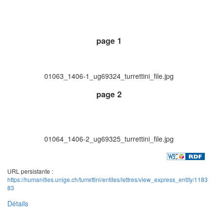
page 1
01063_1406-1_ug69324_turrettini_file.jpg
page 2
01064_1406-2_ug69325_turrettini_file.jpg
URL persistante :
https://humanities.unige.ch/turrettini/entites/lettres/view_express_entity/1183
83
Détails