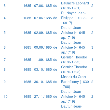
Baulacre Léonard
3
1685
07.06.1685
de
2
(1670-1761)
Du Noyer Jean-
4
1685
07.06.1685
de
Philippe (~1668-
3
1691?)
Dautun Jean-
5
1685
02.09.1685
de
Antoine (~1645-
2
ap.1719)
Dautun Jean-
6
1685
09.09.1685
de
Antoine (~1645-
3
ap.1719)
Gernler Theodor
7
1685
11.09.1685
de
1
(1670-1723)
Gernler Theodor
8
1685
03.10.1685
de
1
(1670-1723)
Micheli du Crest
9
1685
30.10.1685
de
Barthélemy (1630-
2
1708)
Dautun Jean-
10
1685
27.11.1685
de
Antoine (~1645-
2
ap.1719)
Dautun Jean-