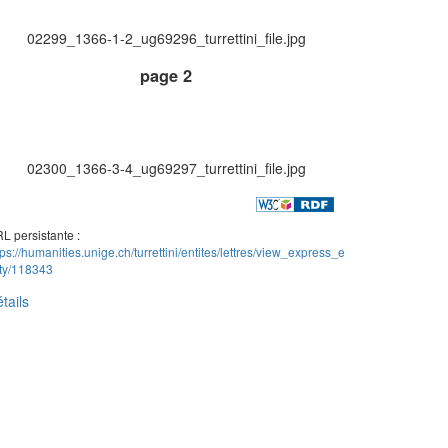
02299_1366-1-2_ug69296_turrettini_file.jpg
page 2
02300_1366-3-4_ug69297_turrettini_file.jpg
L persistante :
tps://humanities.unige.ch/turrettini/entites/lettres/view_express_e
ity/118343
tails