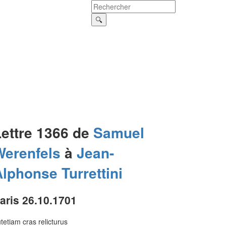
Lettre 1366 de
Samuel
Werenfels
à
Jean-
Alphonse
Turrettini
aris 26.10.1701
tetiam cras relicturus