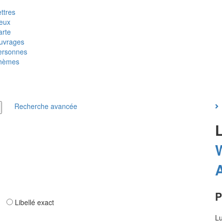
ttres
ieux
arte
uvrages
ersonnes
hèmes
Recherche avancée
P
ar
Libellé exact
Lu