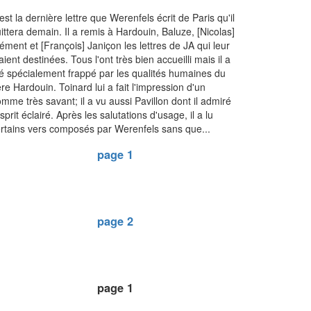
est la dernière lettre que Werenfels écrit de Paris qu'il
ittera demain. Il a remis à Hardouin, Baluze, [Nicolas]
ément et [François] Janiçon les lettres de JA qui leur
aient destinées. Tous l'ont très bien accueilli mais il a
é spécialement frappé par les qualités humaines du
re Hardouin. Toinard lui a fait l'impression d'un
mme très savant; il a vu aussi Pavillon dont il admiré
esprit éclairé. Après les salutations d'usage, il a lu
rtains vers composés par Werenfels sans que...
page 1
page 2
page 1