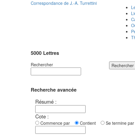
Correspondance de
J.-A. Turrettini
Le
L
C
O
P
T
5000 Lettres
Rechercher
Rechercher
Recherche avancée
Résumé :
Cote :
Commence par
Contient
Se termine p