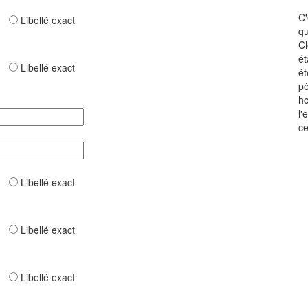
C'
ar
Libellé exact
qu
Cl
ét
ar
Libellé exact
ét
pè
ho
l'
ce
ar
Libellé exact
ar
Libellé exact
ar
Libellé exact