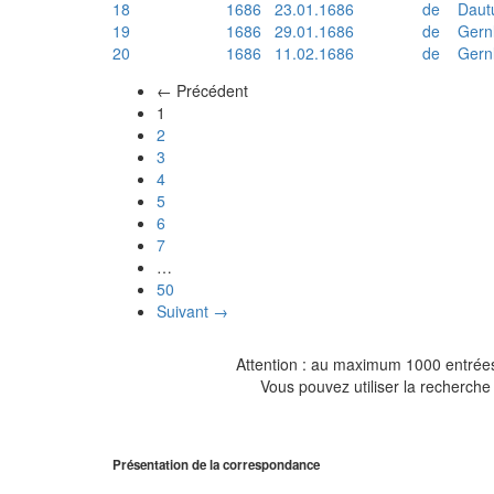
18
1686
23.01.1686
de
Daut
19
1686
29.01.1686
de
Gern
20
1686
11.02.1686
de
Gern
← Précédent
(actuel)
1
2
3
4
5
6
7
…
50
Suivant →
Attention : au maximum 1000 entrées 
Vous pouvez utiliser la recherche 
Présentation de la correspondance