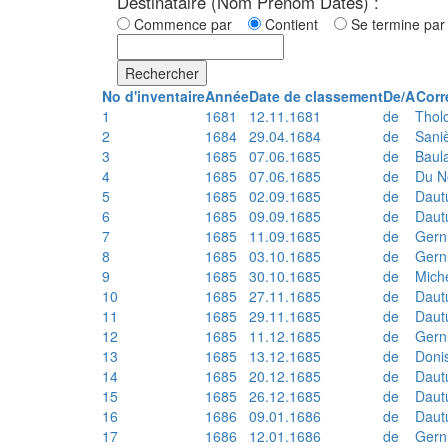
Destinataire (Nom Prénom Dates) :
Commence par
Contient
Se termine p
Rechercher
No d'inventaire
Année
Date de classement
De/A
Corr
1
1681
12.11.1681
de
Thol
2
1684
29.04.1684
de
Sani
3
1685
07.06.1685
de
Baul
4
1685
07.06.1685
de
Du N
5
1685
02.09.1685
de
Daut
6
1685
09.09.1685
de
Daut
7
1685
11.09.1685
de
Gern
8
1685
03.10.1685
de
Gern
9
1685
30.10.1685
de
Mich
10
1685
27.11.1685
de
Daut
11
1685
29.11.1685
de
Daut
12
1685
11.12.1685
de
Gern
13
1685
13.12.1685
de
Doni
14
1685
20.12.1685
de
Daut
15
1685
26.12.1685
de
Daut
16
1686
09.01.1686
de
Daut
17
1686
12.01.1686
de
Gern