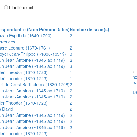
ar
Libellé exact
espondant-e (Nom Prénom Dates)
Nombre de scan(s)
ozan Esprit de (1640-1700)
2
ères des
1
acre Léonard (1670-1761)
2
oyer Jean-Philippe (~1668-1691?)
3
un Jean-Antoine (~1645-ap.1719)
2
un Jean-Antoine (~1645-ap.1719)
3
ler Theodor (1670-1723)
1
UR
ht
ler Theodor (1670-1723)
1
nt
eli du Crest Barthélemy (1630-1708)
2
un Jean-Antoine (~1645-ap.1719)
2
Dé
un Jean-Antoine (~1645-ap.1719)
2
ler Theodor (1670-1723)
2
s David
2
un Jean-Antoine (~1645-ap.1719)
2
un Jean-Antoine (~1645-ap.1719)
2
un Jean-Antoine (~1645-ap.1719)
2
ler Theodor (1670-1723)
1