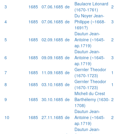
Baulacre Léonard
3
1685
07.06.1685
de
2
(1670-1761)
Du Noyer Jean-
4
1685
07.06.1685
de
Philippe (~1668-
3
1691?)
Dautun Jean-
5
1685
02.09.1685
de
Antoine (~1645-
2
ap.1719)
Dautun Jean-
6
1685
09.09.1685
de
Antoine (~1645-
3
ap.1719)
Gernler Theodor
7
1685
11.09.1685
de
1
(1670-1723)
Gernler Theodor
8
1685
03.10.1685
de
1
(1670-1723)
Micheli du Crest
9
1685
30.10.1685
de
Barthélemy (1630-
2
1708)
Dautun Jean-
10
1685
27.11.1685
de
Antoine (~1645-
2
ap.1719)
Dautun Jean-