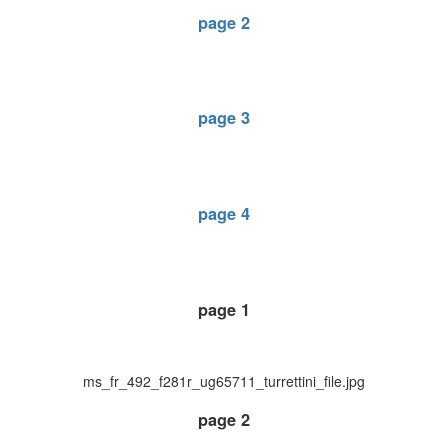
page 2
page 3
page 4
page 1
ms_fr_492_f281r_ug65711_turrettini_file.jpg
page 2