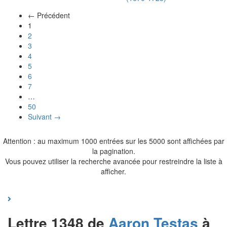
← Précédent
(actuel)
1
2
3
4
5
6
7
…
50
Suivant →
Attention : au maximum 1000 entrées sur les 5000 sont affichées par
la pagination.
Vous pouvez utiliser la recherche avancée pour restreindre la liste à
afficher.
Lettre 1348 de
Aaron
Testas
à