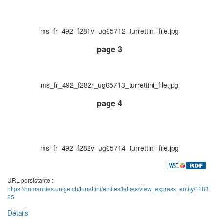
ms_fr_492_f281v_ug65712_turrettini_file.jpg
page 3
ms_fr_492_f282r_ug65713_turrettini_file.jpg
page 4
ms_fr_492_f282v_ug65714_turrettini_file.jpg
URL persistante :
https://humanities.unige.ch/turrettini/entites/lettres/view_express_entity/1183
25
Détails