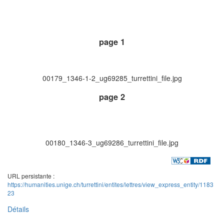
page 1
00179_1346-1-2_ug69285_turrettini_file.jpg
page 2
00180_1346-3_ug69286_turrettini_file.jpg
URL persistante :
https://humanities.unige.ch/turrettini/entites/lettres/view_express_entity/1183
23
Détails