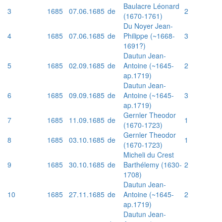
Baulacre Léonard
3
1685
07.06.1685
de
2
(1670-1761)
Du Noyer Jean-
4
1685
07.06.1685
de
Philippe (~1668-
3
1691?)
Dautun Jean-
5
1685
02.09.1685
de
Antoine (~1645-
2
ap.1719)
Dautun Jean-
6
1685
09.09.1685
de
Antoine (~1645-
3
ap.1719)
Gernler Theodor
7
1685
11.09.1685
de
1
(1670-1723)
Gernler Theodor
8
1685
03.10.1685
de
1
(1670-1723)
Micheli du Crest
9
1685
30.10.1685
de
Barthélemy (1630-
2
1708)
Dautun Jean-
10
1685
27.11.1685
de
Antoine (~1645-
2
ap.1719)
Dautun Jean-