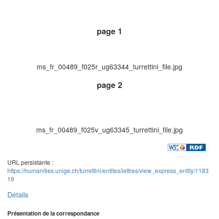
page 1
ms_fr_00489_f025r_ug63344_turrettini_file.jpg
page 2
ms_fr_00489_f025v_ug63345_turrettini_file.jpg
URL persistante :
https://humanities.unige.ch/turrettini/entites/lettres/view_express_entity/1183
19
Détails
Présentation de la correspondance