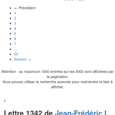
← Précédent
(actuel)
1
2
3
4
5
6
7
…
50
Suivant →
Attention : au maximum 1000 entrées sur les 5000 sont affichées par
la pagination.
Vous pouvez utiliser la recherche avancée pour restreindre la liste à
afficher.
Lettre 1342 de
Jean-Frédéric I