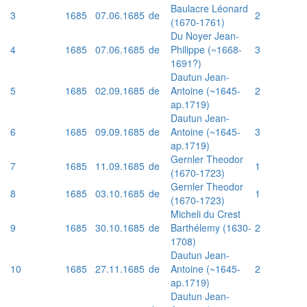
Baulacre Léonard
3
1685
07.06.1685
de
2
(1670-1761)
Du Noyer Jean-
4
1685
07.06.1685
de
Philippe (~1668-
3
1691?)
Dautun Jean-
5
1685
02.09.1685
de
Antoine (~1645-
2
ap.1719)
Dautun Jean-
6
1685
09.09.1685
de
Antoine (~1645-
3
ap.1719)
Gernler Theodor
7
1685
11.09.1685
de
1
(1670-1723)
Gernler Theodor
8
1685
03.10.1685
de
1
(1670-1723)
Micheli du Crest
9
1685
30.10.1685
de
Barthélemy (1630-
2
1708)
Dautun Jean-
10
1685
27.11.1685
de
Antoine (~1645-
2
ap.1719)
Dautun Jean-