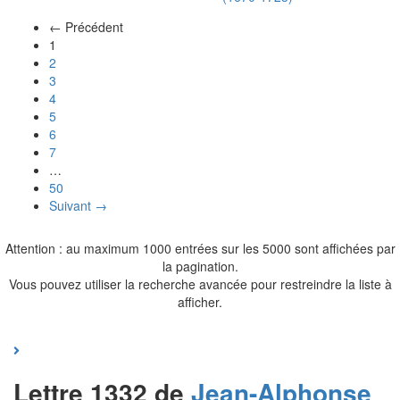
← Précédent
(actuel)
1
2
3
4
5
6
7
…
50
Suivant →
Attention : au maximum 1000 entrées sur les 5000 sont affichées par
la pagination.
Vous pouvez utiliser la recherche avancée pour restreindre la liste à
afficher.
Lettre 1332 de
Jean-Alphonse