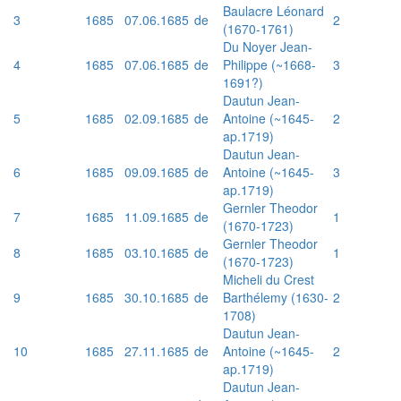
Baulacre Léonard
3
1685
07.06.1685
de
2
(1670-1761)
Du Noyer Jean-
4
1685
07.06.1685
de
Philippe (~1668-
3
1691?)
Dautun Jean-
5
1685
02.09.1685
de
Antoine (~1645-
2
ap.1719)
Dautun Jean-
6
1685
09.09.1685
de
Antoine (~1645-
3
ap.1719)
Gernler Theodor
7
1685
11.09.1685
de
1
(1670-1723)
Gernler Theodor
8
1685
03.10.1685
de
1
(1670-1723)
Micheli du Crest
9
1685
30.10.1685
de
Barthélemy (1630-
2
1708)
Dautun Jean-
10
1685
27.11.1685
de
Antoine (~1645-
2
ap.1719)
Dautun Jean-