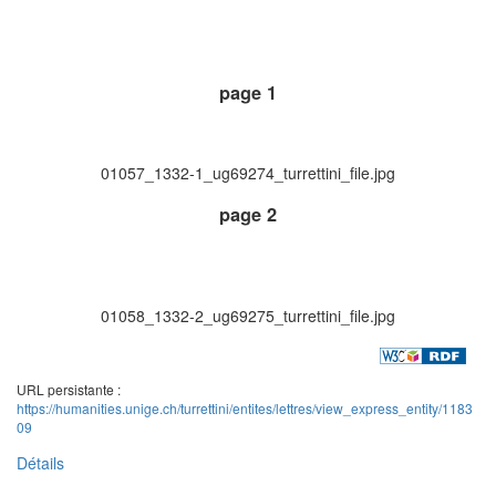
page 1
01057_1332-1_ug69274_turrettini_file.jpg
page 2
01058_1332-2_ug69275_turrettini_file.jpg
URL persistante :
https://humanities.unige.ch/turrettini/entites/lettres/view_express_entity/1183
09
Détails