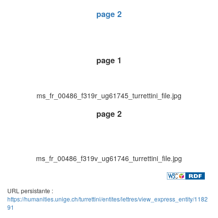
page 2
page 1
ms_fr_00486_f319r_ug61745_turrettini_file.jpg
page 2
ms_fr_00486_f319v_ug61746_turrettini_file.jpg
URL persistante :
https://humanities.unige.ch/turrettini/entites/lettres/view_express_entity/1182
91