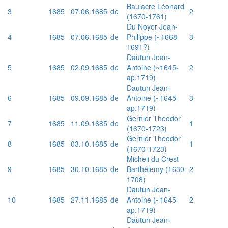
Baulacre Léonard
3
1685
07.06.1685
de
2
(1670-1761)
Du Noyer Jean-
4
1685
07.06.1685
de
Philippe (~1668-
3
1691?)
Dautun Jean-
5
1685
02.09.1685
de
Antoine (~1645-
2
ap.1719)
Dautun Jean-
6
1685
09.09.1685
de
Antoine (~1645-
3
ap.1719)
Gernler Theodor
7
1685
11.09.1685
de
1
(1670-1723)
Gernler Theodor
8
1685
03.10.1685
de
1
(1670-1723)
Micheli du Crest
9
1685
30.10.1685
de
Barthélemy (1630-
2
1708)
Dautun Jean-
10
1685
27.11.1685
de
Antoine (~1645-
2
ap.1719)
Dautun Jean-