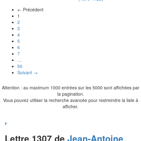
← Précédent
(actuel)
1
2
3
4
5
6
7
…
50
Suivant →
Attention : au maximum 1000 entrées sur les 5000 sont affichées par
la pagination.
Vous pouvez utiliser la recherche avancée pour restreindre la liste à
afficher.
Lettre 1307 de
Jean-Antoine