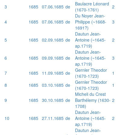
Baulacre Léonard
3
1685
07.06.1685
de
2
(1670-1761)
Du Noyer Jean-
4
1685
07.06.1685
de
Philippe (~1668-
3
1691?)
Dautun Jean-
5
1685
02.09.1685
de
Antoine (~1645-
2
ap.1719)
Dautun Jean-
6
1685
09.09.1685
de
Antoine (~1645-
3
ap.1719)
Gernler Theodor
7
1685
11.09.1685
de
1
(1670-1723)
Gernler Theodor
8
1685
03.10.1685
de
1
(1670-1723)
Micheli du Crest
9
1685
30.10.1685
de
Barthélemy (1630-
2
1708)
Dautun Jean-
10
1685
27.11.1685
de
Antoine (~1645-
2
ap.1719)
Dautun Jean-