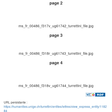
page 2
ms_fr_00486_f317v_ug61742_turrettini_file.jpg
page 3
ms_fr_00486_f318r_ug61743_turrettini_file.jpg
page 4
ms_fr_00486_f318v_ug61744_turrettini_file.jpg
URL persistante :
https://humanities.unige.ch/turrettini/entites/lettres/view_express_entity/1182
84