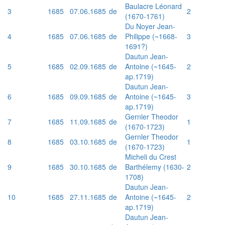
Baulacre Léonard
3
1685
07.06.1685
de
2
(1670-1761)
Du Noyer Jean-
4
1685
07.06.1685
de
Philippe (~1668-
3
1691?)
Dautun Jean-
5
1685
02.09.1685
de
Antoine (~1645-
2
ap.1719)
Dautun Jean-
6
1685
09.09.1685
de
Antoine (~1645-
3
ap.1719)
Gernler Theodor
7
1685
11.09.1685
de
1
(1670-1723)
Gernler Theodor
8
1685
03.10.1685
de
1
(1670-1723)
Micheli du Crest
9
1685
30.10.1685
de
Barthélemy (1630-
2
1708)
Dautun Jean-
10
1685
27.11.1685
de
Antoine (~1645-
2
ap.1719)
Dautun Jean-