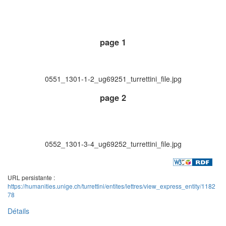
page 1
0551_1301-1-2_ug69251_turrettini_file.jpg
page 2
0552_1301-3-4_ug69252_turrettini_file.jpg
URL persistante :
https://humanities.unige.ch/turrettini/entites/lettres/view_express_entity/1182
78
Détails