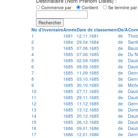
Destinataire (Nom Prénom Dates) :
Commence par
Contient
Se termine p
Rechercher
No d'inventaire
Année
Date de classement
De/A
Corr
1
1681
12.11.1681
de
Thol
2
1684
29.04.1684
de
Sani
3
1685
07.06.1685
de
Baul
4
1685
07.06.1685
de
Du N
5
1685
02.09.1685
de
Daut
6
1685
09.09.1685
de
Daut
7
1685
11.09.1685
de
Gern
8
1685
03.10.1685
de
Gern
9
1685
30.10.1685
de
Mich
10
1685
27.11.1685
de
Daut
11
1685
29.11.1685
de
Daut
12
1685
11.12.1685
de
Gern
13
1685
13.12.1685
de
Doni
14
1685
20.12.1685
de
Daut
15
1685
26.12.1685
de
Daut
16
1686
09.01.1686
de
Daut
17
1686
12.01.1686
de
Gern