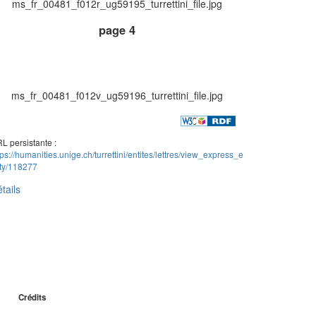
ms_fr_00481_f012r_ug59195_turrettini_file.jpg
page 4
ms_fr_00481_f012v_ug59196_turrettini_file.jpg
L persistante :
tps://humanities.unige.ch/turrettini/entites/lettres/view_express_e
ity/118277
tails
Crédits