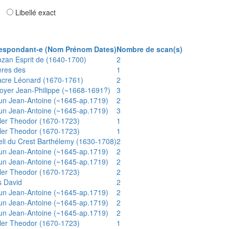
ar
Libellé exact
espondant-e (Nom Prénom Dates)
Nombre de scan(s)
ozan Esprit de (1640-1700)
2
ères des
1
acre Léonard (1670-1761)
2
oyer Jean-Philippe (~1668-1691?)
3
un Jean-Antoine (~1645-ap.1719)
2
un Jean-Antoine (~1645-ap.1719)
3
ler Theodor (1670-1723)
1
ler Theodor (1670-1723)
1
eli du Crest Barthélemy (1630-1708)
2
un Jean-Antoine (~1645-ap.1719)
2
un Jean-Antoine (~1645-ap.1719)
2
ler Theodor (1670-1723)
2
s David
2
un Jean-Antoine (~1645-ap.1719)
2
un Jean-Antoine (~1645-ap.1719)
2
un Jean-Antoine (~1645-ap.1719)
2
ler Theodor (1670-1723)
1