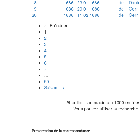
18
1686
23.01.1686
de
Daut
19
1686
29.01.1686
de
Gern
20
1686
11.02.1686
de
Gern
← Précédent
(actuel)
1
2
3
4
5
6
7
…
50
Suivant →
Attention : au maximum 1000 entrées 
Vous pouvez utiliser la recherche 
Présentation de la correspondance