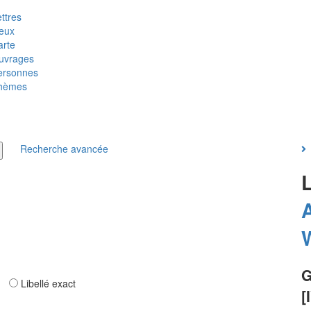
ttres
ieux
arte
uvrages
ersonnes
hèmes
Recherche avancée
W
G
ar
Libellé exact
[