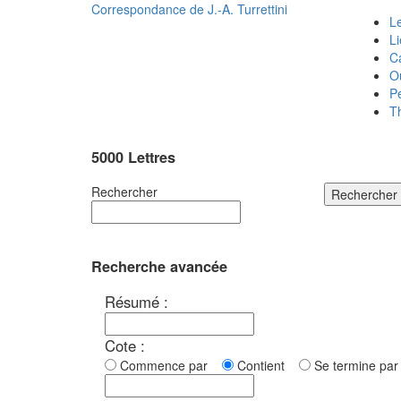
Correspondance de
J.-A. Turrettini
Le
L
C
O
P
T
5000 Lettres
Rechercher
Rechercher
Recherche avancée
Résumé :
Cote :
Commence par
Contient
Se termine p