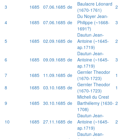
Baulacre Léonard
3
1685
07.06.1685
de
2
(1670-1761)
Du Noyer Jean-
4
1685
07.06.1685
de
Philippe (~1668-
3
1691?)
Dautun Jean-
5
1685
02.09.1685
de
Antoine (~1645-
2
ap.1719)
Dautun Jean-
6
1685
09.09.1685
de
Antoine (~1645-
3
ap.1719)
Gernler Theodor
7
1685
11.09.1685
de
1
(1670-1723)
Gernler Theodor
8
1685
03.10.1685
de
1
(1670-1723)
Micheli du Crest
9
1685
30.10.1685
de
Barthélemy (1630-
2
1708)
Dautun Jean-
10
1685
27.11.1685
de
Antoine (~1645-
2
ap.1719)
Dautun Jean-