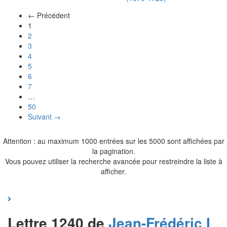
← Précédent
(actuel)
1
2
3
4
5
6
7
…
50
Suivant →
Attention : au maximum 1000 entrées sur les 5000 sont affichées par
la pagination.
Vous pouvez utiliser la recherche avancée pour restreindre la liste à
afficher.
Lettre 1240 de
Jean-Frédéric I