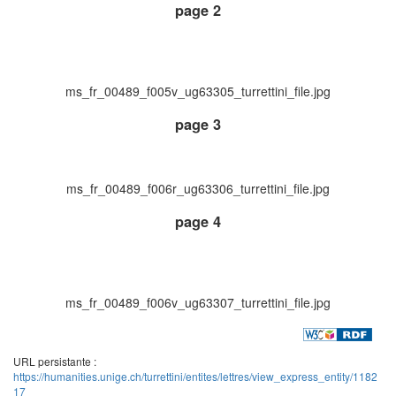
page 2
ms_fr_00489_f005v_ug63305_turrettini_file.jpg
page 3
ms_fr_00489_f006r_ug63306_turrettini_file.jpg
page 4
ms_fr_00489_f006v_ug63307_turrettini_file.jpg
URL persistante :
https://humanities.unige.ch/turrettini/entites/lettres/view_express_entity/1182
17