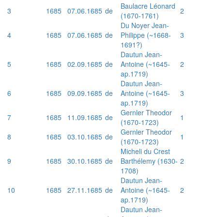
Baulacre Léonard
3
1685
07.06.1685
de
2
(1670-1761)
Du Noyer Jean-
4
1685
07.06.1685
de
Philippe (~1668-
3
1691?)
Dautun Jean-
5
1685
02.09.1685
de
Antoine (~1645-
2
ap.1719)
Dautun Jean-
6
1685
09.09.1685
de
Antoine (~1645-
3
ap.1719)
Gernler Theodor
7
1685
11.09.1685
de
1
(1670-1723)
Gernler Theodor
8
1685
03.10.1685
de
1
(1670-1723)
Micheli du Crest
9
1685
30.10.1685
de
Barthélemy (1630-
2
1708)
Dautun Jean-
10
1685
27.11.1685
de
Antoine (~1645-
2
ap.1719)
Dautun Jean-