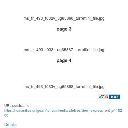
ms_fr_493_f032v_ug65866_turrettini_file.jpg
page 3
ms_fr_493_f033r_ug65867_turrettini_file.jpg
page 4
ms_fr_493_f033v_ug65868_turrettini_file.jpg
URL persistante :
https://humanities.unige.ch/turrettini/entites/lettres/view_express_entity/1182
00
Détails