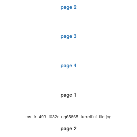
page 2
page 3
page 4
page 1
ms_fr_493_f032r_ug65865_turrettini_file.jpg
page 2