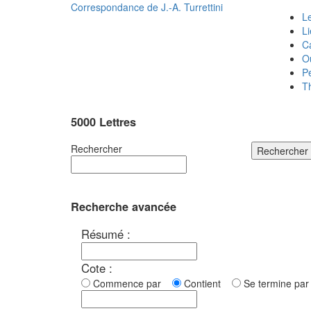
Correspondance de
J.-A. Turrettini
Le
L
C
O
P
T
5000 Lettres
Rechercher
Rechercher
Recherche avancée
Résumé :
Cote :
Commence par
Contient
Se termine p