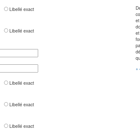
De
ar
Libellé exact
co
et
do
ar
Libellé exact
et
fo
pa
dé
qu
+ 
ar
Libellé exact
ar
Libellé exact
ar
Libellé exact