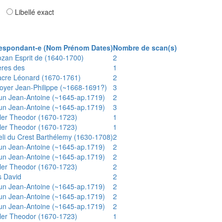
ar
Libellé exact
espondant-e (Nom Prénom Dates)
Nombre de scan(s)
ozan Esprit de (1640-1700)
2
ères des
1
acre Léonard (1670-1761)
2
oyer Jean-Philippe (~1668-1691?)
3
un Jean-Antoine (~1645-ap.1719)
2
un Jean-Antoine (~1645-ap.1719)
3
ler Theodor (1670-1723)
1
ler Theodor (1670-1723)
1
eli du Crest Barthélemy (1630-1708)
2
un Jean-Antoine (~1645-ap.1719)
2
un Jean-Antoine (~1645-ap.1719)
2
ler Theodor (1670-1723)
2
s David
2
un Jean-Antoine (~1645-ap.1719)
2
un Jean-Antoine (~1645-ap.1719)
2
un Jean-Antoine (~1645-ap.1719)
2
ler Theodor (1670-1723)
1