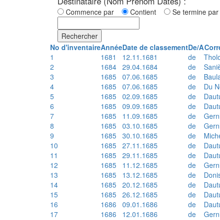
Destinataire (Nom Prénom Dates) :
Commence par
Contient
Se termine p
Rechercher
No d'inventaire
Année
Date de classement
De/A
Corr
1
1681
12.11.1681
de
Thol
2
1684
29.04.1684
de
Sani
3
1685
07.06.1685
de
Baul
4
1685
07.06.1685
de
Du N
5
1685
02.09.1685
de
Daut
6
1685
09.09.1685
de
Daut
7
1685
11.09.1685
de
Gern
8
1685
03.10.1685
de
Gern
9
1685
30.10.1685
de
Mich
10
1685
27.11.1685
de
Daut
11
1685
29.11.1685
de
Daut
12
1685
11.12.1685
de
Gern
13
1685
13.12.1685
de
Doni
14
1685
20.12.1685
de
Daut
15
1685
26.12.1685
de
Daut
16
1686
09.01.1686
de
Daut
17
1686
12.01.1686
de
Gern