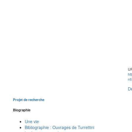
UR
ht
nt
Dé
Projet de recherche
Biographie
Une vie
Bibliographie : Ouvrages de Turrettini