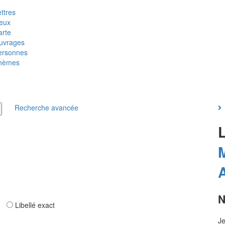
ttres
ieux
arte
uvrages
ersonnes
hèmes
Recherche avancée
N
ar
Libellé exact
J