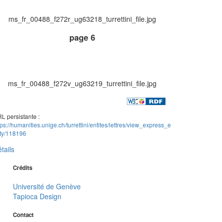
ms_fr_00488_f272r_ug63218_turrettini_file.jpg
page 6
ms_fr_00488_f272v_ug63219_turrettini_file.jpg
L persistante :
tps://humanities.unige.ch/turrettini/entites/lettres/view_express_e
ity/118196
tails
Crédits
Université de Genève
Tapioca Design
Contact