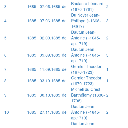
Baulacre Léonard
3
1685
07.06.1685
de
2
(1670-1761)
Du Noyer Jean-
4
1685
07.06.1685
de
Philippe (~1668-
3
1691?)
Dautun Jean-
5
1685
02.09.1685
de
Antoine (~1645-
2
ap.1719)
Dautun Jean-
6
1685
09.09.1685
de
Antoine (~1645-
3
ap.1719)
Gernler Theodor
7
1685
11.09.1685
de
1
(1670-1723)
Gernler Theodor
8
1685
03.10.1685
de
1
(1670-1723)
Micheli du Crest
9
1685
30.10.1685
de
Barthélemy (1630-
2
1708)
Dautun Jean-
10
1685
27.11.1685
de
Antoine (~1645-
2
ap.1719)
Dautun Jean-