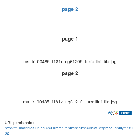
page 2
page 1
ms_fr_00485_f181r_ug61209_turrettini_file.jpg
page 2
ms_fr_00485_f181v_ug61210_turrettini_file.jpg
URL persistante :
https://humanities.unige.ch/turrettini/entites/lettres/view_express_entity/1181
62