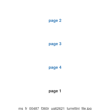
page 2
page 3
page 4
page 1
ms_fr_00487_f360r_ug62621_turrettini_file.jpg