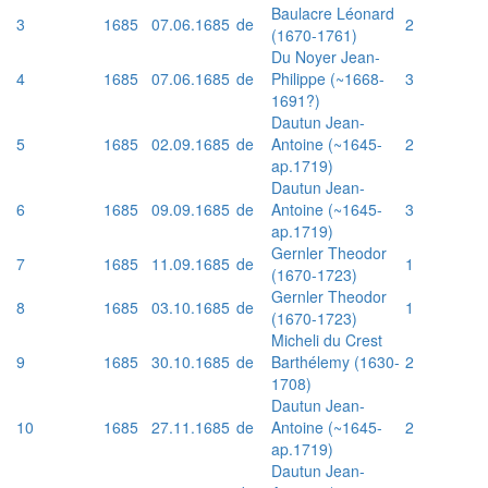
Baulacre Léonard
3
1685
07.06.1685
de
2
(1670-1761)
Du Noyer Jean-
4
1685
07.06.1685
de
Philippe (~1668-
3
1691?)
Dautun Jean-
5
1685
02.09.1685
de
Antoine (~1645-
2
ap.1719)
Dautun Jean-
6
1685
09.09.1685
de
Antoine (~1645-
3
ap.1719)
Gernler Theodor
7
1685
11.09.1685
de
1
(1670-1723)
Gernler Theodor
8
1685
03.10.1685
de
1
(1670-1723)
Micheli du Crest
9
1685
30.10.1685
de
Barthélemy (1630-
2
1708)
Dautun Jean-
10
1685
27.11.1685
de
Antoine (~1645-
2
ap.1719)
Dautun Jean-