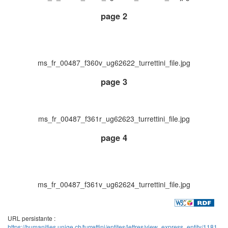
page 2
ms_fr_00487_f360v_ug62622_turrettini_file.jpg
page 3
ms_fr_00487_f361r_ug62623_turrettini_file.jpg
page 4
ms_fr_00487_f361v_ug62624_turrettini_file.jpg
URL persistante :
https://humanities.unige.ch/turrettini/entites/lettres/view_express_entity/1181