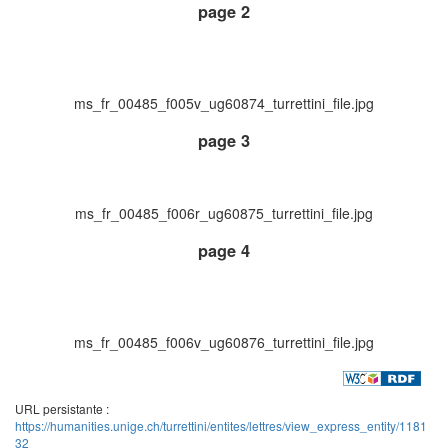
page 2
ms_fr_00485_f005v_ug60874_turrettini_file.jpg
page 3
ms_fr_00485_f006r_ug60875_turrettini_file.jpg
page 4
ms_fr_00485_f006v_ug60876_turrettini_file.jpg
URL persistante :
https://humanities.unige.ch/turrettini/entites/lettres/view_express_entity/1181
32