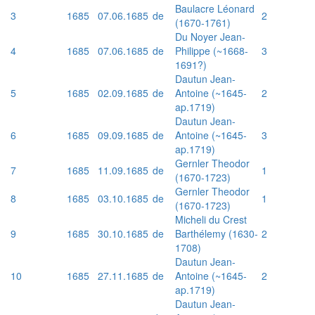
Baulacre Léonard
3
1685
07.06.1685
de
2
(1670-1761)
Du Noyer Jean-
4
1685
07.06.1685
de
Philippe (~1668-
3
1691?)
Dautun Jean-
5
1685
02.09.1685
de
Antoine (~1645-
2
ap.1719)
Dautun Jean-
6
1685
09.09.1685
de
Antoine (~1645-
3
ap.1719)
Gernler Theodor
7
1685
11.09.1685
de
1
(1670-1723)
Gernler Theodor
8
1685
03.10.1685
de
1
(1670-1723)
Micheli du Crest
9
1685
30.10.1685
de
Barthélemy (1630-
2
1708)
Dautun Jean-
10
1685
27.11.1685
de
Antoine (~1645-
2
ap.1719)
Dautun Jean-